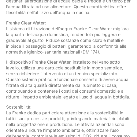
destinati all’erogazione di acqua calda e fredda e un terzo per
l’acqua filtrata ad uso alimentare. Questa caratteristica offre
flessibilità nell’utilizzo dell’acqua in cucina.
Franke Clear Water:
Il sistema di filtrazione dell’acqua Franke Clear Water migliora
la qualità dell’acqua domestica, rendendola più leggera e
gradevole al gusto. Riduce sostanze come cloro e metalli e
inibisce il passaggio di batteri, garantendo la conformità alle
normative igienico-sanitarie nazionali (DM 174).
Il dispositivo Franke Clear Water, installato nel vano sotto
lavello, utilizza una cartuccia sostituibile in modo semplice,
senza richiedere l’intervento di un tecnico specializzato.
Questo sistema pratico e funzionale consente di avere acqua
filtrata di alta qualità direttamente dal rubinetto di casa,
contribuendo a contenere i costi dei consumi domestici e a
ridurre l’impatto ambientale legato all’uso di acqua in bottiglia.
Sostenibilità:
La Franke dedica particolare attenzione alla sostenibilità in
tutti i suoi processi e prodotti, privilegiando materiali riciclabili
nella progettazione e produzione. Le attività aziendali sono
orientate a ridurre l’impatto ambientale, ottimizzare l’uso
dell’energia, controllare le emissioni di CO2, ridurre il consumo