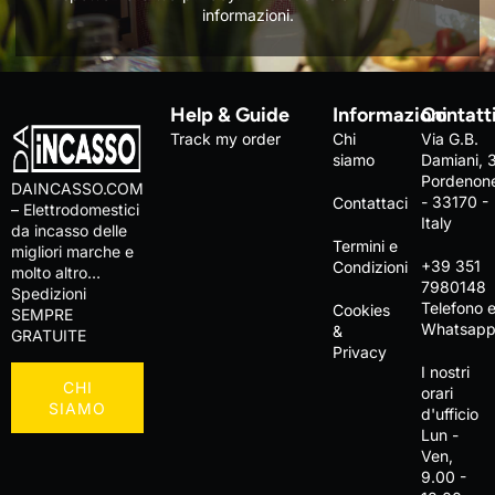
informazioni.
Help & Guide
Informazioni
Contatt
Track my order
Chi
Via G.B.
siamo
Damiani, 
Pordenon
DAINCASSO.COM
- 33170 -
Contattaci
– Elettrodomestici
Italy
da incasso delle
Termini e
migliori marche e
+39 351
Condizioni
molto altro…
7980148
Spedizioni
Telefono 
Cookies
SEMPRE
Whatsap
&
GRATUITE
Privacy
I nostri
CHI
orari
SIAMO
d'ufficio
Lun -
Ven,
9.00 -