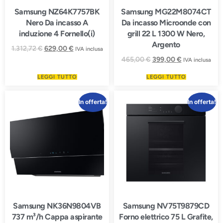
Samsung NZ64K7757BK
Samsung MG22M8074CT
Nero Da incasso A
Da incasso Microonde con
induzione 4 Fornello(i)
grill 22 L 1300 W Nero,
Argento
1.312,72
€
629,00
€
IVA inclusa
465,00
€
399,00
€
IVA inclusa
LEGGI TUTTO
LEGGI TUTTO
In offerta!
In offerta!
Samsung NK36N9804VB
Samsung NV75T9879CD
737 m³/h Cappa aspirante
Forno elettrico 75 L Grafite,