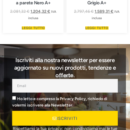
a parete Nero A+
Grigio A+
2.081,32
€
1.204,32
€
2.797,46
€
1.589,31
€
IVA
IVA
inclusa
inclusa
LEGGI TUTTO
LEGGI TUTTO
Iscriviti alla nostra newsletter per essere
aggiornato su nuovi prodotti, tendenze e
offerte.
Ho letto e compreso la Privacy Policy, richiedo di
volermi iscrivere alla Newsletter.
ISCRIVITI
Rispettiamo la tua privacy: non condividiamo mai le tue