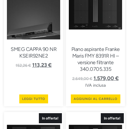
SMEG CAPPA 90 NR
Piano aspirante Franke
KSEIR92NE2
Maris FMY 8391R HI –
versione filtrante
113,23
€
152,26
€
340.0705.335
1.579,00
€
2.649,00
€
IVA inclusa
LEGGI TUTTO
AGGIUNGI AL CARRELLO
In offerta!
In offerta!