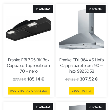
In offerta!
In offerta!
Franke FBI 705 BK Box
Franke FDL 964 XS Linfa
Cappa sottopensile cm.
Cappa parete cm. 90 –
70 – nero
inox 9925058
185,14
€
307,52
€
277,71
€
461,28
€
AGGIUNGI AL CARRELLO
LEGGI TUTTO
In offerta!
In offerta!