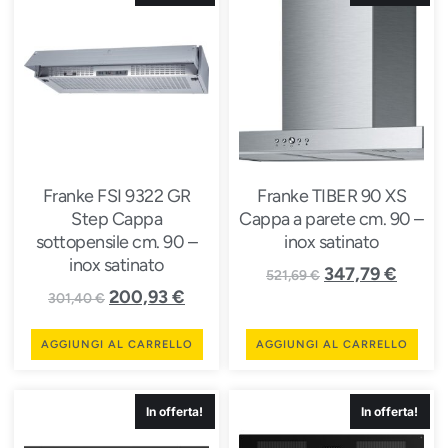
Franke FSI 9322 GR
Franke TIBER 90 XS
Step Cappa
Cappa a parete cm. 90 –
sottopensile cm. 90 –
inox satinato
inox satinato
347,79
€
521,69
€
200,93
€
301,40
€
AGGIUNGI AL CARRELLO
AGGIUNGI AL CARRELLO
In offerta!
In offerta!