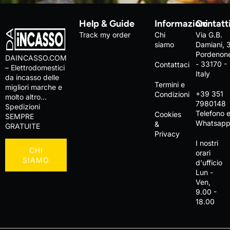
Help & Guide
Informazioni
Contatt
Track my order
Chi
Via G.B.
siamo
Damiani, 
Pordenon
DAINCASSO.COM
- 33170 -
Contattaci
– Elettrodomestici
Italy
da incasso delle
Termini e
migliori marche e
+39 351
Condizioni
molto altro…
7980148
Spedizioni
Telefono 
Cookies
SEMPRE
Whatsap
&
GRATUITE
Privacy
I nostri
CHI
orari
SIAMO
d'ufficio
Lun -
Ven,
9.00 -
18.00