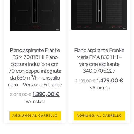
Piano aspirante Franke
Piano aspirante Franke
FSM 7081R HI Piano
Maris FMA 8391 HI –
cottura induzione cm.
versione aspirante
70 con cappa integrata
340.0705.227
da 630 m³/h – cristallo
1.479,00
€
2.199,00
€
nero – Versione Filtrante
IVA inclusa
1.390,00
€
2.049,00
€
IVA inclusa
AGGIUNGI AL CARRELLO
AGGIUNGI AL CARRELLO