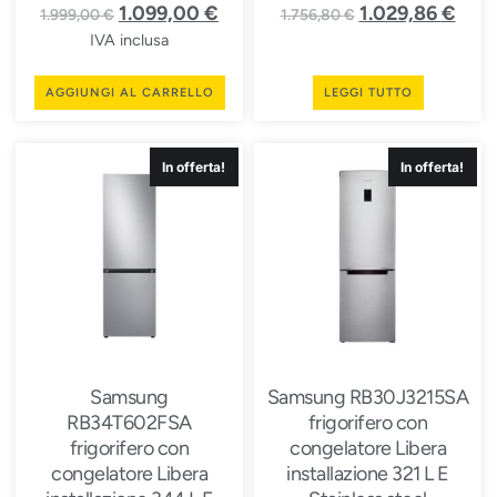
1.099,00
€
1.029,86
€
1.999,00
€
1.756,80
€
IVA inclusa
AGGIUNGI AL CARRELLO
LEGGI TUTTO
In offerta!
In offerta!
Samsung
Samsung RB30J3215SA
RB34T602FSA
frigorifero con
frigorifero con
congelatore Libera
congelatore Libera
installazione 321 L E