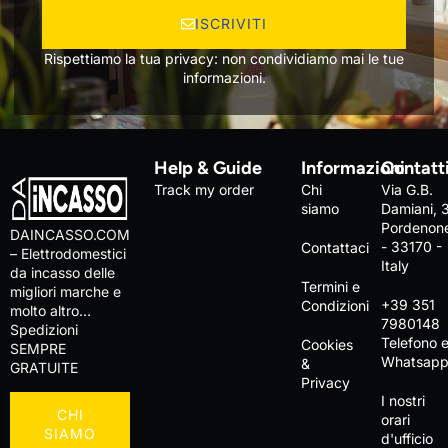
ISCRIVITI
Rispettiamo la tua privacy: non condividiamo mai le tue
informazioni.
Help & Guide
Informazioni
Contatt
Track my order
Chi
Via G.B.
siamo
Damiani, 
Pordenon
DAINCASSO.COM
- 33170 -
Contattaci
– Elettrodomestici
Italy
da incasso delle
Termini e
migliori marche e
+39 351
Condizioni
molto altro…
7980148
Spedizioni
Telefono 
Cookies
SEMPRE
Whatsap
&
GRATUITE
Privacy
I nostri
CHI
orari
SIAMO
d'ufficio