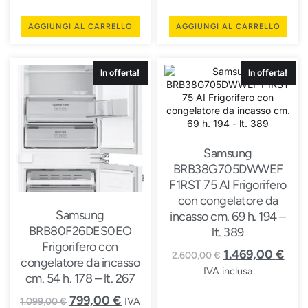
AGGIUNGI AL CARRELLO
AGGIUNGI AL CARRELLO
In offerta!
In offerta!
Samsung
BRB38G705DWWEF
F1RST 75 AI Frigorifero
con congelatore da
Samsung
incasso cm. 69 h. 194 –
BRB80F26DES0EO
lt. 389
Frigorifero con
1.469,00
€
2.600,00
€
congelatore da incasso
IVA inclusa
cm. 54 h. 178 – lt. 267
799,00
€
IVA
1.099,00
€