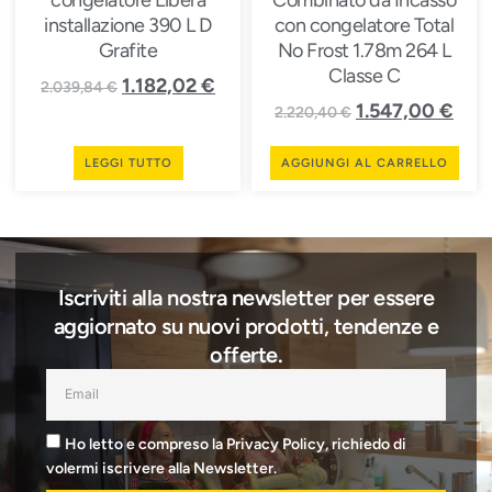
installazione 390 L D
con congelatore Total
Grafite
No Frost 1.78m 264 L
Classe C
1.182,02
€
2.039,84
€
1.547,00
€
2.220,40
€
LEGGI TUTTO
AGGIUNGI AL CARRELLO
Iscriviti alla nostra newsletter per essere
aggiornato su nuovi prodotti, tendenze e
offerte.
Ho letto e compreso la Privacy Policy, richiedo di
volermi iscrivere alla Newsletter.