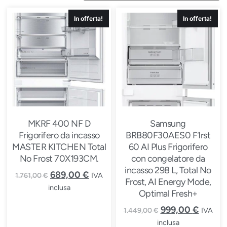
In offerta!
In offerta!
MKRF 400 NF D
Samsung
Frigorifero da incasso
BRB80F30AES0 F1rst
MASTER KITCHEN Total
60 AI Plus Frigorifero
No Frost 70X193CM.
con congelatore da
incasso 298 L, Total No
689,00
€
IVA
1.761,00
€
Frost, AI Energy Mode,
inclusa
Optimal Fresh+
999,00
€
IVA
1.449,00
€
inclusa