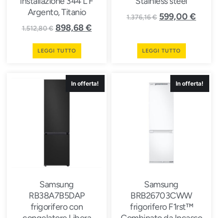
installazione 344 L F
Stainless steel
Argento, Titanio
599,00
€
1.376,16
€
898,68
€
1.512,80
€
LEGGI TUTTO
LEGGI TUTTO
In offerta!
In offerta!
Samsung
Samsung
RB38A7B5DAP
BRB26703CWW
frigorifero con
frigorifero F1rst™
congelatore Libera
Combinato da Incasso