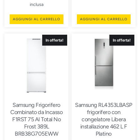
inclusa
AGGIUNGI AL CARRELLO
AGGIUNGI AL CARRELLO
In offerta!
In offerta!
Samsung Frigorifero
Samsung RL4353LBASP
Combinato da Incasso
frigorifero con
F1RST 75 AI Total No
congelatore Libera
Frost 389L
installazione 462 L F
BRB38G705EWW
Platino