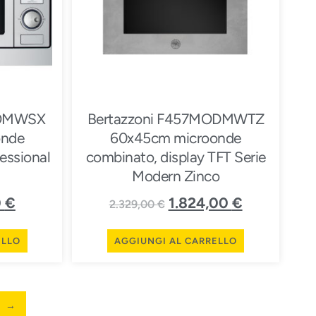
ROMWSX
Bertazzoni F457MODMWTZ
onde
60x45cm microonde
essional
combinato, display TFT Serie
Modern Zinco
0
€
1.824,00
€
2.329,00
€
ELLO
AGGIUNGI AL CARRELLO
→