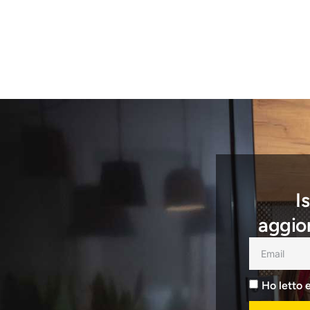
I
aggior
Ho letto 