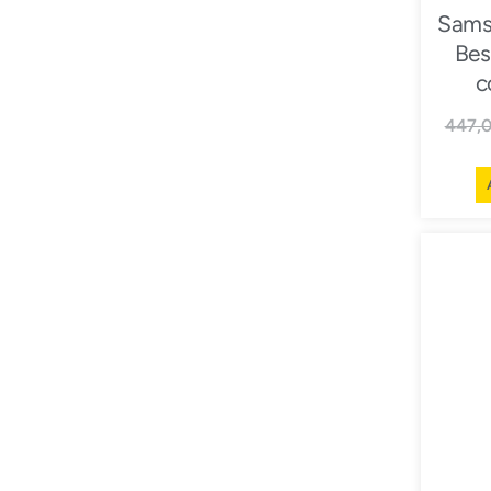
Sams
Bes
c
447,