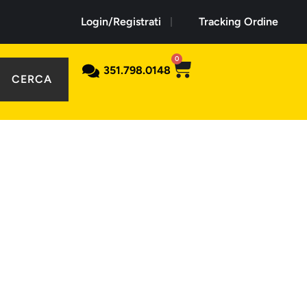
Login/Registrati
Tracking Ordine
0
351.798.0148
CERCA
de