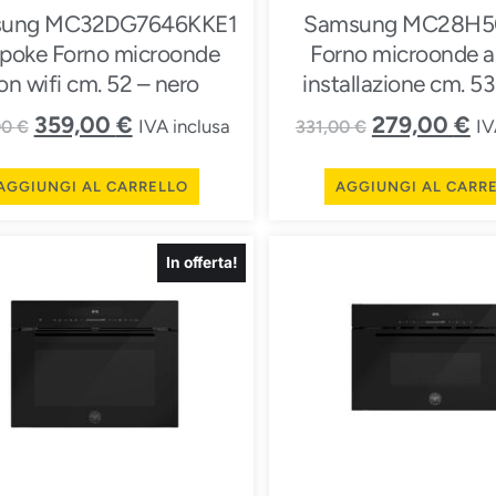
ung MC32DG7646KKE1
Samsung MC28H5
poke Forno microonde
Forno microonde a 
on wifi cm. 52 – nero
installazione cm. 53
359,00
€
279,00
€
IVA inclusa
IV
00
€
331,00
€
AGGIUNGI AL CARRELLO
AGGIUNGI AL CARR
In offerta!