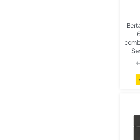
Ber
combi
Se
1