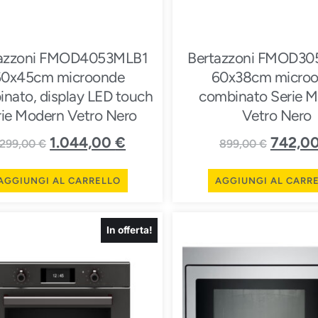
tazzoni FMOD4053MLB1
Bertazzoni FMOD3
60x45cm microonde
60x38cm micro
nato, display LED touch
combinato Serie 
rie Modern Vetro Nero
Vetro Nero
1.044,00
€
742,0
.299,00
€
899,00
€
AGGIUNGI AL CARRELLO
AGGIUNGI AL CARR
In offerta!