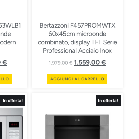
053WLB1
Bertazzoni F457PROMWTX
onde
60x45cm microonde
Modern
combinato, display TFT Serie
Professional Acciaio Inox
0
€
1.559,00
€
1.979,00
€
ELLO
AGGIUNGI AL CARRELLO
In offerta!
In offerta!