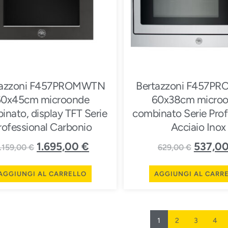
tazzoni F457PROMWTN
Bertazzoni F457P
60x45cm microonde
60x38cm micro
inato, display TFT Serie
combinato Serie Prof
rofessional Carbonio
Acciaio Inox
1.695,00
€
537,0
.159,00
€
629,00
€
AGGIUNGI AL CARRELLO
AGGIUNGI AL CARR
1
2
3
4