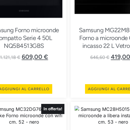
sung Forno microonde
Samsung MG22M8
ompatto Serie 4 50L
Forno a microonde G
NQ5B4513GBS
incasso 22 L Vetr
609,00
€
419,0
1.121,18
€
646,60
€
AGGIUNGI AL CARRELLO
AGGIUNGI AL CARR
In offerta!