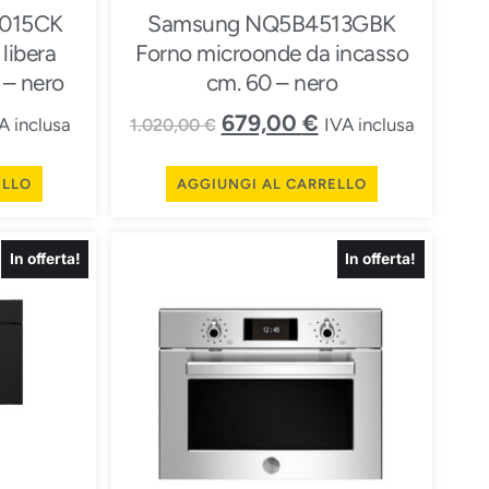
015CK
Samsung NQ5B4513GBK
libera
Forno microonde da incasso
 – nero
cm. 60 – nero
679,00
€
A inclusa
IVA inclusa
1.020,00
€
ELLO
AGGIUNGI AL CARRELLO
In offerta!
In offerta!