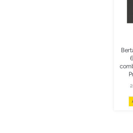
Ber
comb
P
2