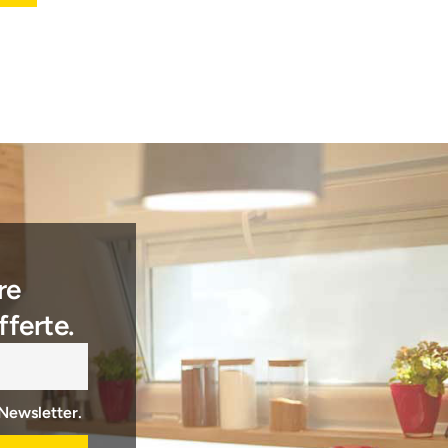
re
fferte.
 Newsletter.