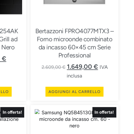
254AK
Bertazzoni FPRO4077MTX3 –
rill ad
Forno microonde combinato
o Nero
da incasso 60×45 cm Serie
Professional
0
€
1.649,00
€
IVA
2.609,00
€
inclusa
ELLO
AGGIUNGI AL CARRELLO
In offerta!
In offerta!