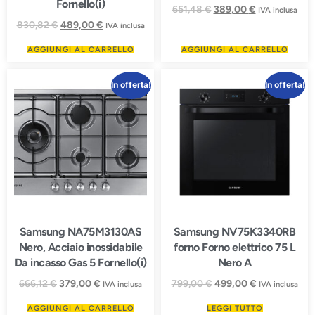
Fornello(i)
651,48
€
389,00
€
IVA inclusa
830,82
€
489,00
€
IVA inclusa
AGGIUNGI AL CARRELLO
AGGIUNGI AL CARRELLO
In offerta!
In offerta!
Samsung NA75M3130AS
Samsung NV75K3340RB
Nero, Acciaio inossidabile
forno Forno elettrico 75 L
Da incasso Gas 5 Fornello(i)
Nero A
666,12
€
379,00
€
799,00
€
499,00
€
IVA inclusa
IVA inclusa
AGGIUNGI AL CARRELLO
LEGGI TUTTO