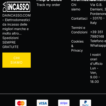
Track my order
Chi
Via G.B.
siamo
Damiani, 
Pordenon
DAINCASSO.COM
- 33170 -
Contattaci
– Elettrodomestici
Italy
da incasso delle
Termini e
migliori marche e
+39 351
Condizioni
molto altro…
7980148
Spedizioni
Telefono 
Cookies
SEMPRE
Whatsap
&
GRATUITE
Privacy
I nostri
CHI
orari
SIAMO
d'ufficio
Lun -
Ven,
9.00 -
18.00