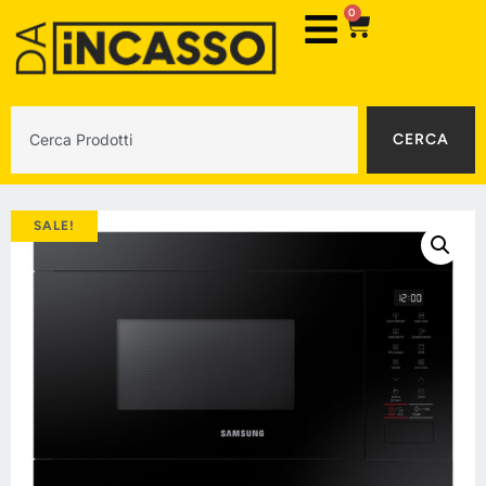
0
CERCA
SALE!