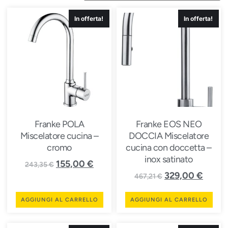
In offerta!
In offerta!
Franke POLA
Franke EOS NEO
Miscelatore cucina –
DOCCIA Miscelatore
cromo
cucina con doccetta –
inox satinato
155,00
€
243,35
€
329,00
€
467,21
€
AGGIUNGI AL CARRELLO
AGGIUNGI AL CARRELLO