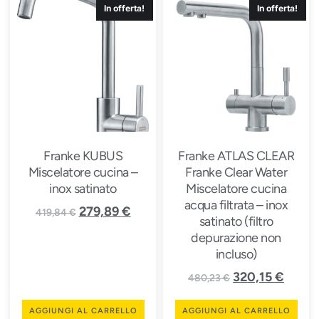
In offerta!
In offerta!
Franke KUBUS
Franke ATLAS CLEAR
Miscelatore cucina –
Franke Clear Water
inox satinato
Miscelatore cucina
acqua filtrata – inox
279,89
€
419,84
€
satinato (filtro
depurazione non
incluso)
320,15
€
480,23
€
AGGIUNGI AL CARRELLO
AGGIUNGI AL CARRELLO