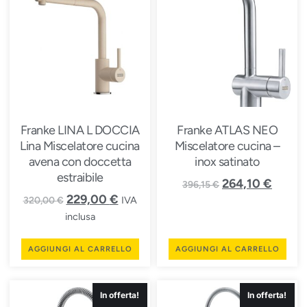
Franke LINA L DOCCIA
Franke ATLAS NEO
Lina Miscelatore cucina
Miscelatore cucina –
avena con doccetta
inox satinato
estraibile
264,10
€
396,15
€
229,00
€
IVA
320,00
€
inclusa
AGGIUNGI AL CARRELLO
AGGIUNGI AL CARRELLO
In offerta!
In offerta!