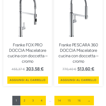
Franke FOX PRO
Franke PESCARA 360
DOCCIA Miscelatore
DOCCIA Miscelatore
cucina con doccetta –
cucina con doccetta –
cromo
cromo
303,58
€
513,60
€
455,37
€
770,40
€
AGGIUNGI AL CARRELLO
AGGIUNGI AL CARRELLO
1
2
3
4
…
14
15
16
→