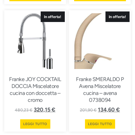
In offerta!
In offerta!
Franke JOY COCKTAIL
Franke SMERALDO P
DOCCIA Miscelatore
Avena Miscelatore
cucina con doccetta –
cucina – avena
cromo
0738094
320,15
€
134,60
€
480,23
€
201,90
€
LEGGI TUTTO
LEGGI TUTTO