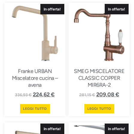
In offerta!
In offerta!
Franke URBAN
SMEG MISCELATORE
Miscelatore cucina –
CLASSIC COPPER
avena
MIR6RA-2
224,62
€
209,08
€
336,93
€
281,15
€
LEGGI TUTTO
LEGGI TUTTO
In offerta!
In offerta!