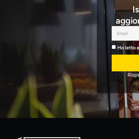
I
aggior
Ho letto 
Risp