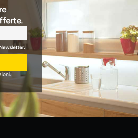
re
fferte.
 Newsletter.
ioni.