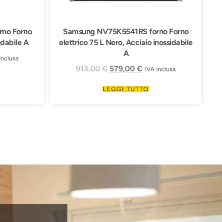
no Forno
Samsung NV75K5541RS forno Forno
idabile A
elettrico 75 L Nero, Acciaio inossidabile
A
inclusa
913,00
€
579,00
€
IVA inclusa
LEGGI TUTTO