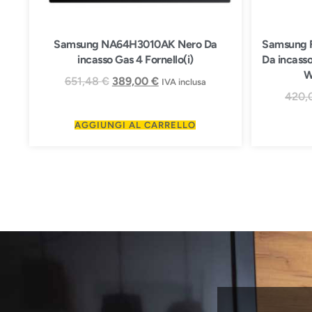
Samsung NA64H3010AK Nero Da
Samsung 
incasso Gas 4 Fornello(i)
Da incasso
W
651,48
€
389,00
€
IVA inclusa
420,
AGGIUNGI AL CARRELLO