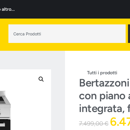
ltro...
Tutti i prodotti
Bertazzoni
con piano 
integrata, 
6.4
7.499,00
€