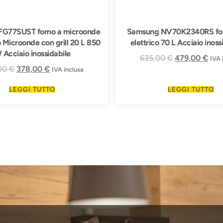
FG77SUST forno a microonde
Samsung NV70K2340RS for
 Microonde con grill 20 L 850
elettrico 70 L Acciaio inoss
 Acciaio inossidabile
635,00
€
479,00
€
IVA 
00
€
378,00
€
IVA inclusa
LEGGI TUTTO
LEGGI TUTTO