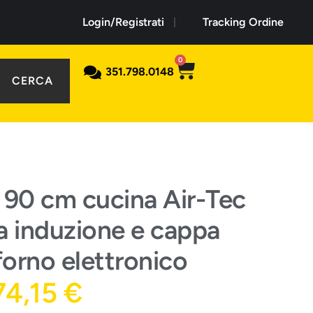
Login/Registrati
Tracking Ordine
0
351.798.0148
CERCA
 90 cm cucina Air-Tec
a induzione e cappa
forno elettronico
74,15
€