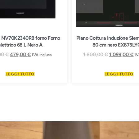
 NV70K2340RB forno Forno
Piano Cottura Induzione Sie
elettrico 68 L Nero A
80 cm nero EX875LY
00
€
479,00
€
1.800,00
€
1.099,00
€
IVA inclusa
IV
LEGGI TUTTO
LEGGI TUTTO