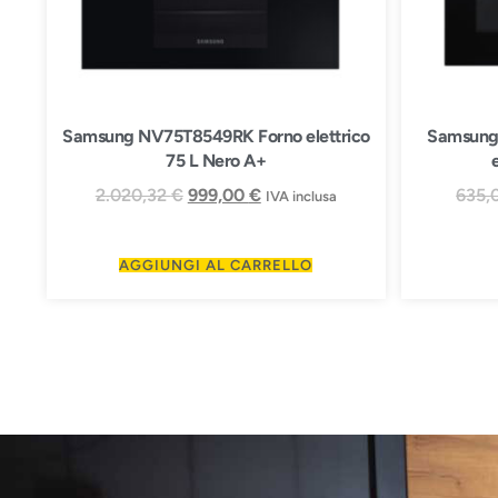
Samsung NV75T8549RK Forno elettrico
Samsung
75 L Nero A+
2.020,32
€
999,00
€
635,
IVA inclusa
AGGIUNGI AL CARRELLO