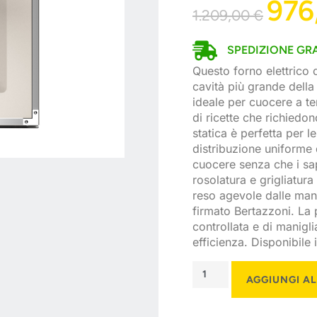
976
1.209,00
€
SPEDIZIONE GRA
Questo forno elettrico 
cavità più grande della 
ideale per cuocere a t
di ricette che richiedo
statica è perfetta per l
distribuzione uniforme de
cuocere senza che i sapo
rosolatura e grigliatura
reso agevole dalle man
firmato Bertazzoni. La 
controllata e di manigli
efficienza. Disponibile
AGGIUNGI A