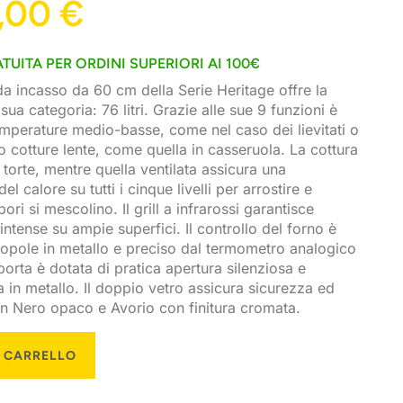
,00
€
TUITA PER ORDINI SUPERIORI AI 100€
da incasso da 60 cm della Serie Heritage offre la
sua categoria: 76 litri. Grazie alle sue 9 funzioni è
emperature medio-basse, come nel caso dei lievitati o
no cotture lente, come quella in casseruola. La cottura
e torte, mentre quella ventilata assicura una
l calore su tutti i cinque livelli per arrostire e
ri si mescolino. Il grill a infrarossi garantisce
 intense su ampie superfici. Il controllo del forno è
opole in metallo e preciso dal termometro analogico
porta è dotata di pratica apertura silenziosa e
a in metallo. Il doppio vetro assicura sicurezza ed
 in Nero opaco e Avorio con finitura cromata.
L CARRELLO