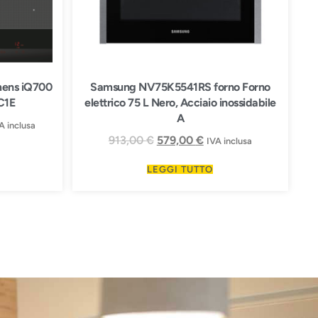
mens iQ700
Samsung NV75K5541RS forno Forno
C1E
elettrico 75 L Nero, Acciaio inossidabile
A
A inclusa
913,00
€
579,00
€
IVA inclusa
LEGGI TUTTO