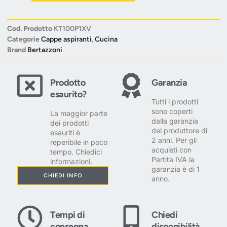
Cod. Prodotto
KT100P1XV
Categorie
Cappe aspiranti
,
Cucina
Brand
Bertazzoni
Prodotto
Garanzia
esaurito?
Tutti i prodotti
sono coperti
La maggior parte
dalla garanzia
dei prodotti
del produttore di
esauriti è
2 anni. Per gli
reperibile in poco
acquisti con
tempo. Chiedici
Partita IVA la
informazioni.
garanzia è di 1
CHIEDI INFO
anno.
Tempi di
Chiedi
consegna
disponibilità