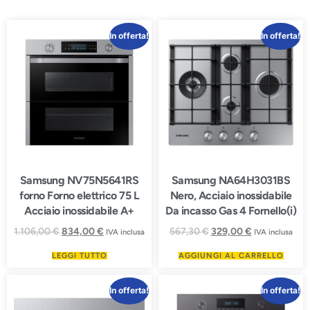
In offerta!
In offerta!
Samsung NV75N5641RS
Samsung NA64H3031BS
forno Forno elettrico 75 L
Nero, Acciaio inossidabile
Acciaio inossidabile A+
Da incasso Gas 4 Fornello(i)
1.106,00
€
834,00
€
567,30
€
329,00
€
IVA inclusa
IVA inclusa
LEGGI TUTTO
AGGIUNGI AL CARRELLO
In offerta!
In offerta!