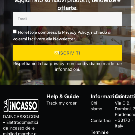
aggiornato su nuovi prodotti, tendenze e
offerte.
Ho letto e compreso la Privacy Policy, richiedo di
volermi iscrivere alla Newsletter.
ISCRIVITI
Rispettiamo la tua privacy: non condividiamo mai le tue
informazioni.
Help & Guide
Informazioni
Contatt
Track my order
Chi
Via G.B.
siamo
Damiani, 
Pordenon
DAINCASSO.COM
- 33170 -
Contattaci
– Elettrodomestici
Italy
da incasso delle
Termini e
migliori marche e