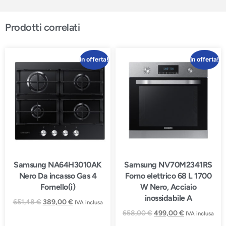
Prodotti correlati
In offerta!
In offerta!
Samsung NA64H3010AK
Samsung NV70M2341RS
Nero Da incasso Gas 4
Forno elettrico 68 L 1700
Fornello(i)
W Nero, Acciaio
inossidabile A
651,48
€
389,00
€
IVA inclusa
658,00
€
499,00
€
IVA inclusa