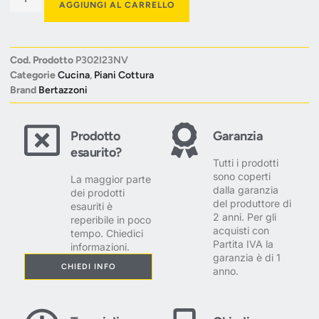
AGGIUNGI AL CARRELLO
Cod. Prodotto
P302I23NV
Categorie
Cucina
,
Piani Cottura
Brand
Bertazzoni
Prodotto
Garanzia
esaurito?
Tutti i prodotti
sono coperti
La maggior parte
dalla garanzia
dei prodotti
del produttore di
esauriti è
2 anni. Per gli
reperibile in poco
acquisti con
tempo. Chiedici
Partita IVA la
informazioni.
garanzia è di 1
CHIEDI INFO
anno.