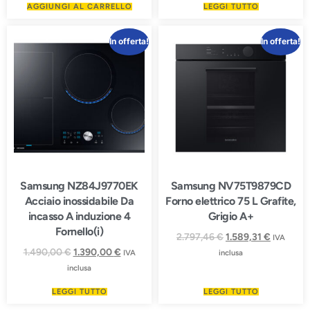
AGGIUNGI AL CARRELLO
LEGGI TUTTO
In offerta!
In offerta!
Samsung NZ84J9770EK
Samsung NV75T9879CD
Acciaio inossidabile Da
Forno elettrico 75 L Grafite,
incasso A induzione 4
Grigio A+
Fornello(i)
2.797,46
€
1.589,31
€
IVA
1.490,00
€
1.390,00
€
IVA
inclusa
inclusa
LEGGI TUTTO
LEGGI TUTTO