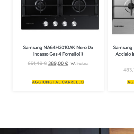
Samsung NA64H3010AK Nero Da
Samsung 
incasso Gas 4 Fornello(i)
Acciaio i
651,48
€
389,00
€
IVA inclusa
483,
AGGIUNGI AL CARRELLO
AG