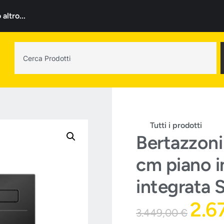
ltro...
Tutti i prodotti
Bertazzon
cm piano 
integrata 
2.6
3.449,00
€