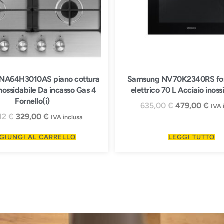
NA64H3010AS piano cottura
Samsung NV70K2340RS for
nossidabile Da incasso Gas 4
elettrico 70 L Acciaio inoss
Fornello(i)
635,00
€
479,00
€
IVA 
12
€
329,00
€
IVA inclusa
GIUNGI AL CARRELLO
LEGGI TUTTO