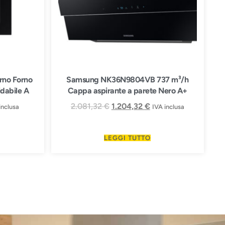
no Forno
Samsung NK36N9804VB 737 m³/h
idabile A
Cappa aspirante a parete Nero A+
2.081,32
€
1.204,32
€
inclusa
IVA inclusa
LEGGI TUTTO