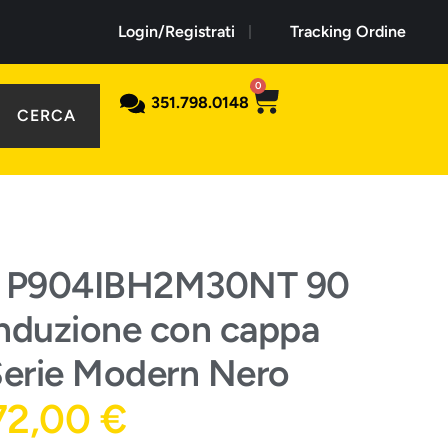
Login/Registrati
Tracking Ordine
0
351.798.0148
CERCA
i P904IBH2M30NT 90
induzione con cappa
Serie Modern Nero
72,00
€