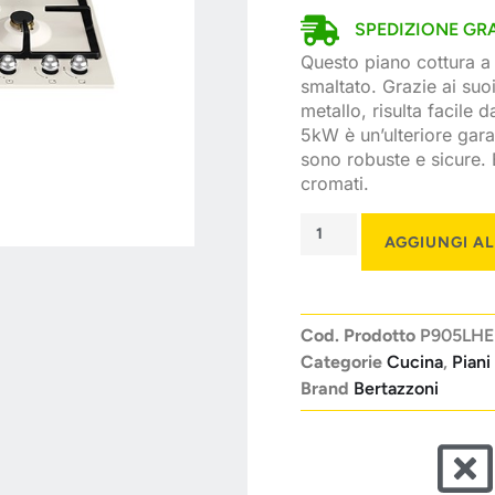
SPEDIZIONE GRA
Questo piano cottura a 
smaltato. Grazie ai suo
metallo, risulta facile 
5kW è un’ulteriore garan
sono robuste e sicure. 
cromati.
AGGIUNGI A
Cod. Prodotto
P905LH
Categorie
Cucina
,
Piani
Brand
Bertazzoni