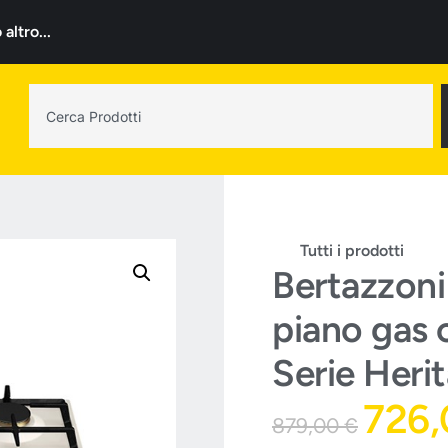
ltro...
Tutti i prodotti
Bertazzon
piano gas 
Serie Heri
726
879,00
€