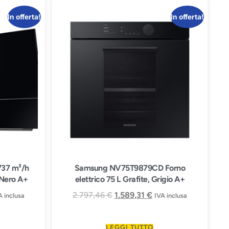
In offerta!
In offerta!
37 m³/h
Samsung NV75T9879CD Forno
 Nero A+
elettrico 75 L Grafite, Grigio A+
2.797,46
€
1.589,31
€
A inclusa
IVA inclusa
LEGGI TUTTO