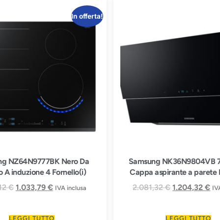
In offerta!
ng NZ64N9777BK Nero Da
Samsung NK36N9804VB 7
o A induzione 4 Fornello(i)
Cappa aspirante a parete
,12
€
1.033,79
€
2.081,32
€
1.204,32
€
IVA inclusa
IV
LEGGI TUTTO
LEGGI TUTTO