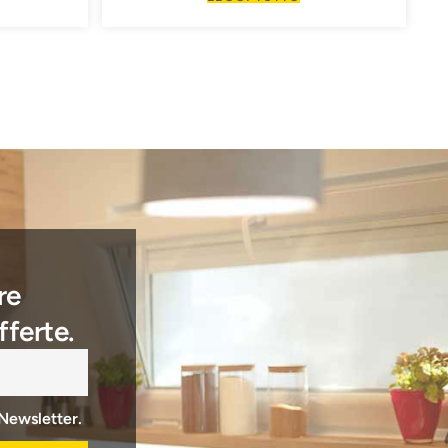
re
fferte.
 Newsletter.