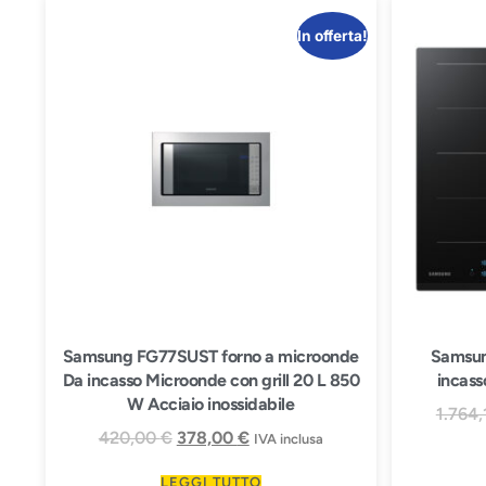
In offerta!
Samsung FG77SUST forno a microonde
Samsu
Da incasso Microonde con grill 20 L 850
incass
W Acciaio inossidabile
1.764
420,00
€
378,00
€
IVA inclusa
LEGGI TUTTO