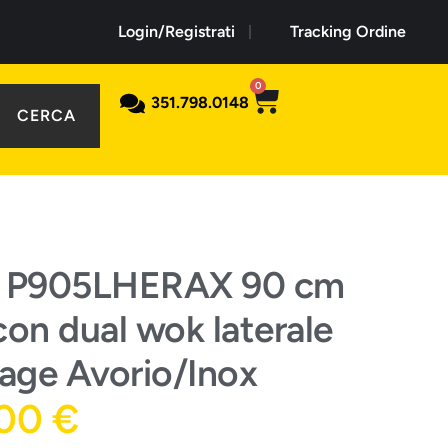
Login/Registrati
Tracking Ordine
0
351.798.0148
CERCA
i P905LHERAX 90 cm
con dual wok laterale
tage Avorio/Inox
,00
€