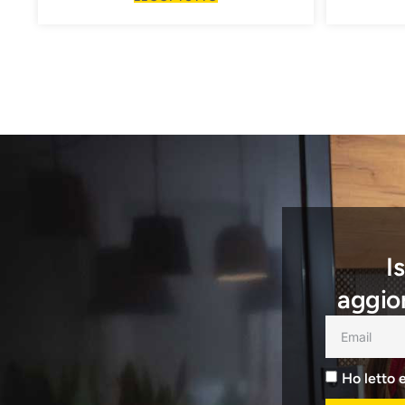
I
aggior
Ho letto 