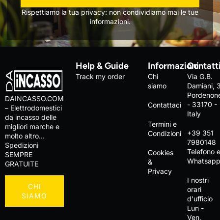
Rispettiamo la tua privacy: non condividiamo mai le tue
informazioni.
Help & Guide
Informazioni
Contatt
Track my order
Chi
Via G.B.
siamo
Damiani, 
Pordenon
DAINCASSO.COM
- 33170 -
Contattaci
– Elettrodomestici
Italy
da incasso delle
Termini e
migliori marche e
+39 351
Condizioni
molto altro…
7980148
Spedizioni
Telefono 
Cookies
SEMPRE
Whatsap
&
GRATUITE
Privacy
I nostri
CHI
orari
SIAMO
d'ufficio
Lun -
Ven,