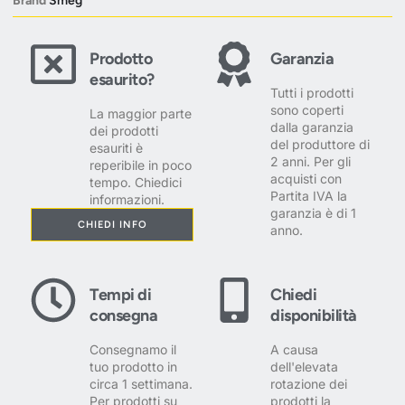
Brand
Smeg
Prodotto
Garanzia
esaurito?
Tutti i prodotti
sono coperti
La maggior parte
dalla garanzia
dei prodotti
del produttore di
esauriti è
2 anni. Per gli
reperibile in poco
acquisti con
tempo. Chiedici
Partita IVA la
informazioni.
garanzia è di 1
CHIEDI INFO
anno.
Tempi di
Chiedi
consegna
disponibilità
Consegnamo il
A causa
tuo prodotto in
dell'elevata
circa 1 settimana.
rotazione dei
Per prodotti su
prodotti la