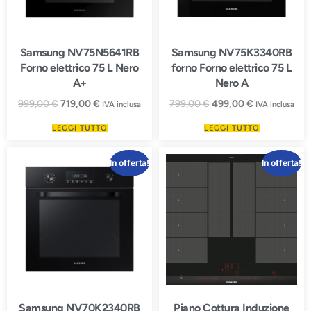
Samsung NV75N5641RB
Samsung NV75K3340RB
Forno elettrico 75 L Nero
forno Forno elettrico 75 L
A+
Nero A
999,00
€
719,00
€
799,00
€
499,00
€
IVA inclusa
IVA inclusa
LEGGI TUTTO
LEGGI TUTTO
In offerta!
In offerta!
Samsung NV70K2340RB
Piano Cottura Induzione