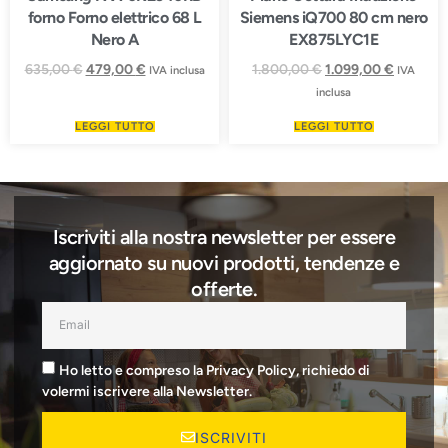
forno Forno elettrico 68 L
Siemens iQ700 80 cm nero
Nero A
EX875LYC1E
635,00
€
479,00
€
1.800,00
€
1.099,00
€
IVA inclusa
IVA
inclusa
LEGGI TUTTO
LEGGI TUTTO
Iscriviti alla nostra newsletter per essere
aggiornato su nuovi prodotti, tendenze e
offerte.
Ho letto e compreso la Privacy Policy, richiedo di
volermi iscrivere alla Newsletter.
ISCRIVITI