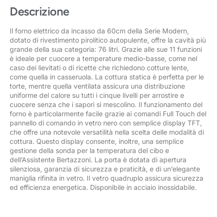
Descrizione
Il forno elettrico da incasso da 60cm della Serie Modern,
dotato di rivestimento pirolitico autopulente, offre la cavità più
grande della sua categoria: 76 litri. Grazie alle sue 11 funzioni
è ideale per cuocere a temperature medio-basse, come nel
caso dei lievitati o di ricette che richiedono cotture lente,
come quella in casseruola. La cottura statica è perfetta per le
torte, mentre quella ventilata assicura una distribuzione
uniforme del calore su tutti i cinque livelli per arrostire e
cuocere senza che i sapori si mescolino. Il funzionamento del
forno è particolarmente facile grazie ai comandi Full Touch del
pannello di comando in vetro nero con semplice display TFT,
che offre una notevole versatilità nella scelta delle modalità di
cottura. Questo display consente, inoltre, una semplice
gestione della sonda per la temperatura del cibo e
dell’Assistente Bertazzoni. La porta è dotata di apertura
silenziosa, garanzia di sicurezza e praticità, e di un’elegante
maniglia rifinita in vetro. Il vetro quadruplo assicura sicurezza
ed efficienza energetica. Disponibile in acciaio inossidabile.