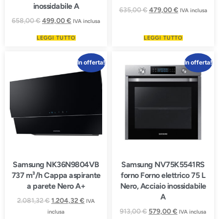
inossidabile A
635,00
€
479,00
€
IVA inclusa
658,00
€
499,00
€
IVA inclusa
LEGGI TUTTO
LEGGI TUTTO
In offerta!
In offerta!
Samsung NK36N9804VB
Samsung NV75K5541RS
737 m³/h Cappa aspirante
forno Forno elettrico 75 L
a parete Nero A+
Nero, Acciaio inossidabile
A
2.081,32
€
1.204,32
€
IVA
913,00
€
579,00
€
inclusa
IVA inclusa