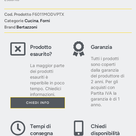
Cod. Prodotto
F6011MODVPTX
Categorie
Cucina
,
Forni
Brand
Bertazzoni
Prodotto
Garanzia
esaurito?
Tutti i prodotti
sono coperti
La maggior parte
dalla garanzia
dei prodotti
del produttore di
esauriti è
2 anni. Per gli
reperibile in poco
acquisti con
tempo. Chiedici
Partita IVA la
informazioni.
garanzia è di 1
CHIEDI INFO
anno.
Tempi di
Chiedi
consegna
disponibilità