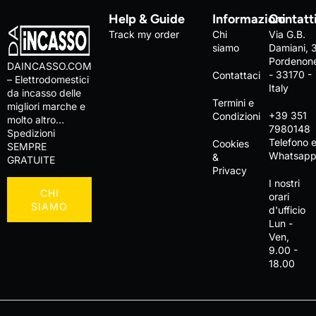
Help & Guide
Informazioni
Contatt
Track my order
Chi
Via G.B.
siamo
Damiani, 
Pordenon
DAINCASSO.COM
- 33170 -
Contattaci
– Elettrodomestici
Italy
da incasso delle
Termini e
migliori marche e
+39 351
Condizioni
molto altro…
7980148
Spedizioni
Telefono 
Cookies
SEMPRE
Whatsap
&
GRATUITE
Privacy
I nostri
CHI
orari
SIAMO
d'ufficio
Lun -
Ven,
9.00 -
18.00