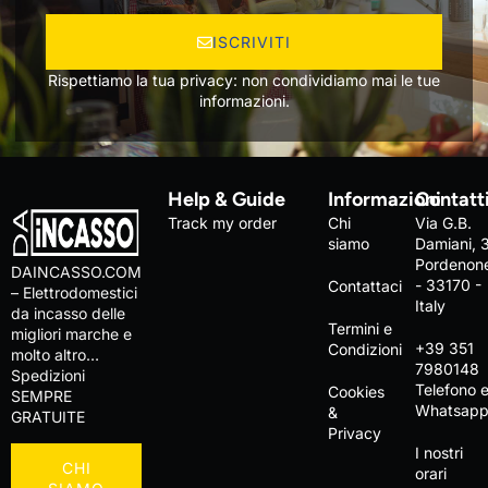
ISCRIVITI
Rispettiamo la tua privacy: non condividiamo mai le tue
informazioni.
Help & Guide
Informazioni
Contatt
Track my order
Chi
Via G.B.
siamo
Damiani, 
Pordenon
DAINCASSO.COM
- 33170 -
Contattaci
– Elettrodomestici
Italy
da incasso delle
Termini e
migliori marche e
+39 351
Condizioni
molto altro…
7980148
Spedizioni
Telefono 
Cookies
SEMPRE
Whatsap
&
GRATUITE
Privacy
I nostri
CHI
orari