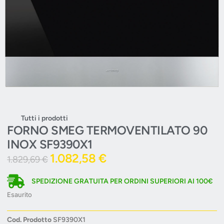
Tutti i prodotti
FORNO SMEG TERMOVENTILATO 90
INOX SF9390X1
1.082,58
€
1.829,69
€
SPEDIZIONE GRATUITA PER ORDINI SUPERIORI AI 100€
Esaurito
Cod. Prodotto
SF9390X1