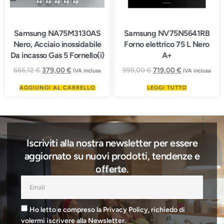
Samsung NA75M3130AS
Samsung NV75N5641RB
Nero, Acciaio inossidabile
Forno elettrico 75 L Nero
Da incasso Gas 5 Fornello(i)
A+
666,12
€
379,00
€
999,00
€
719,00
€
IVA inclusa
IVA inclusa
AGGIUNGI AL CARRELLO
LEGGI TUTTO
Iscriviti alla nostra newsletter per essere
aggiornato su nuovi prodotti, tendenze e
offerte.
Ho letto e compreso la Privacy Policy, richiedo di
volermi iscrivere alla Newsletter.