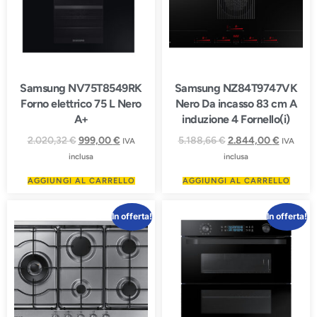
Samsung NV75T8549RK
Samsung NZ84T9747VK
Forno elettrico 75 L Nero
Nero Da incasso 83 cm A
A+
induzione 4 Fornello(i)
2.020,32
€
999,00
€
5.188,66
€
2.844,00
€
IVA
IVA
inclusa
inclusa
AGGIUNGI AL CARRELLO
AGGIUNGI AL CARRELLO
In offerta!
In offerta!