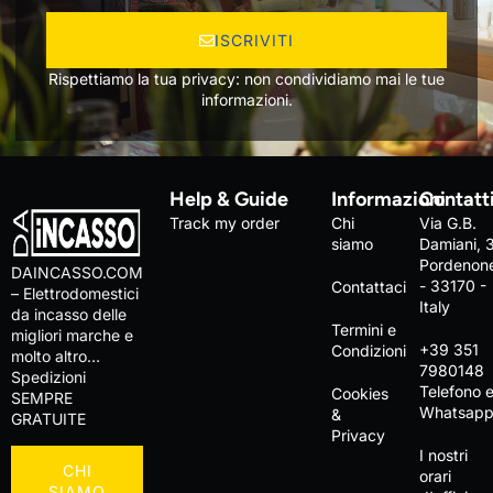
ISCRIVITI
Rispettiamo la tua privacy: non condividiamo mai le tue
informazioni.
Help & Guide
Informazioni
Contatt
Track my order
Chi
Via G.B.
siamo
Damiani, 
Pordenon
DAINCASSO.COM
- 33170 -
Contattaci
– Elettrodomestici
Italy
da incasso delle
Termini e
migliori marche e
+39 351
Condizioni
molto altro…
7980148
Spedizioni
Telefono 
Cookies
SEMPRE
Whatsap
&
GRATUITE
Privacy
I nostri
CHI
orari
SIAMO