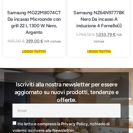
Samsung MG22M8074CT
Samsung NZ64N9777BK
Da incasso Microonde con
Nero Da incasso A
grill 22 L 1300 W Nero,
induzione 4 Fornello(i)
Argento
1.764,12
€
1.033,79
€
IVA
465,00
€
399,00
€
IVA inclusa
inclusa
LEGGI TUTTO
LEGGI TUTTO
Iscriviti alla nostra newsletter per essere
aggiornato su nuovi prodotti, tendenze e
offerte.
Ho letto e compreso la Privacy Policy, richiedo di
volermi iscrivere alla Newsletter.