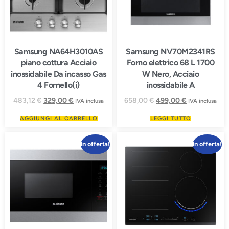
Samsung NA64H3010AS
Samsung NV70M2341RS
piano cottura Acciaio
Forno elettrico 68 L 1700
inossidabile Da incasso Gas
W Nero, Acciaio
4 Fornello(i)
inossidabile A
483,12
€
329,00
€
658,00
€
499,00
€
IVA inclusa
IVA inclusa
AGGIUNGI AL CARRELLO
LEGGI TUTTO
In offerta!
In offerta!