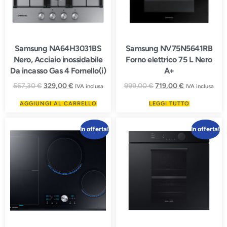
Samsung NA64H3031BS
Samsung NV75N5641RB
Nero, Acciaio inossidabile
Forno elettrico 75 L Nero
Da incasso Gas 4 Fornello(i)
A+
567,30
€
329,00
€
999,00
€
719,00
€
IVA inclusa
IVA inclusa
AGGIUNGI AL CARRELLO
LEGGI TUTTO
In offerta!
In offerta!