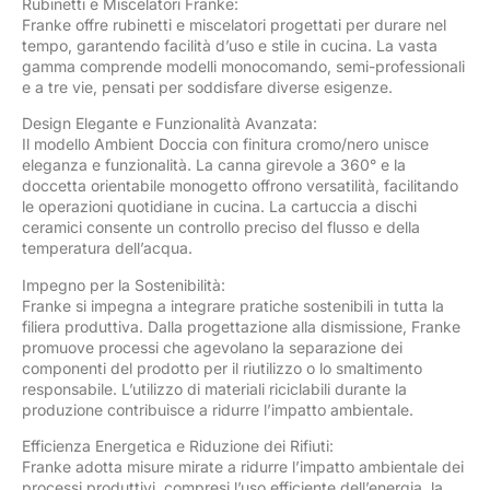
Rubinetti e Miscelatori Franke:
Franke offre rubinetti e miscelatori progettati per durare nel
tempo, garantendo facilità d’uso e stile in cucina. La vasta
gamma comprende modelli monocomando, semi-professionali
e a tre vie, pensati per soddisfare diverse esigenze.
Design Elegante e Funzionalità Avanzata:
Il modello Ambient Doccia con finitura cromo/nero unisce
eleganza e funzionalità. La canna girevole a 360° e la
doccetta orientabile monogetto offrono versatilità, facilitando
le operazioni quotidiane in cucina. La cartuccia a dischi
ceramici consente un controllo preciso del flusso e della
temperatura dell’acqua.
Impegno per la Sostenibilità:
Franke si impegna a integrare pratiche sostenibili in tutta la
filiera produttiva. Dalla progettazione alla dismissione, Franke
promuove processi che agevolano la separazione dei
componenti del prodotto per il riutilizzo o lo smaltimento
responsabile. L’utilizzo di materiali riciclabili durante la
produzione contribuisce a ridurre l’impatto ambientale.
Efficienza Energetica e Riduzione dei Rifiuti:
Franke adotta misure mirate a ridurre l’impatto ambientale dei
processi produttivi, compresi l’uso efficiente dell’energia, la