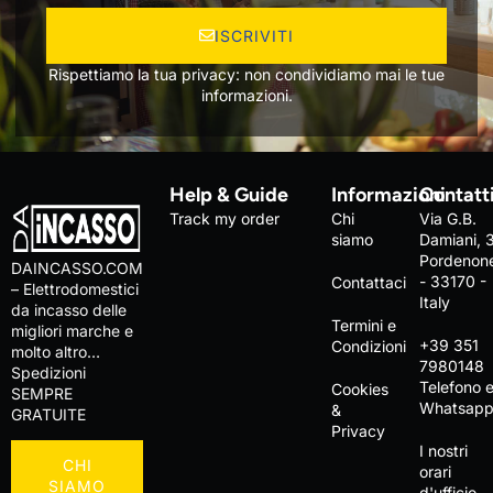
ISCRIVITI
Rispettiamo la tua privacy: non condividiamo mai le tue
informazioni.
Help & Guide
Informazioni
Contatt
Track my order
Chi
Via G.B.
siamo
Damiani, 
Pordenon
DAINCASSO.COM
- 33170 -
Contattaci
– Elettrodomestici
Italy
da incasso delle
Termini e
migliori marche e
+39 351
Condizioni
molto altro…
7980148
Spedizioni
Telefono 
Cookies
SEMPRE
Whatsap
&
GRATUITE
Privacy
I nostri
CHI
orari
SIAMO
d'ufficio