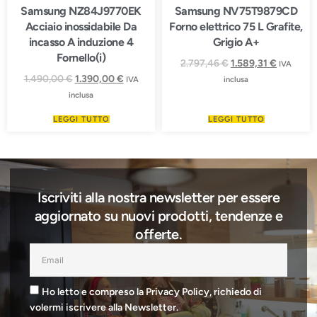
Samsung NZ84J9770EK
Samsung NV75T9879CD
Acciaio inossidabile Da
Forno elettrico 75 L Grafite,
incasso A induzione 4
Grigio A+
Fornello(i)
2.797,46
€
1.589,31
€
IVA
1.490,00
€
1.390,00
€
IVA
inclusa
inclusa
LEGGI TUTTO
LEGGI TUTTO
Iscriviti alla nostra newsletter per essere
aggiornato su nuovi prodotti, tendenze e
offerte.
Ho letto e compreso la Privacy Policy, richiedo di
volermi iscrivere alla Newsletter.