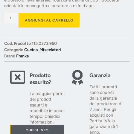
orientabile monogetto e aeratore a nido d’ape.
AGGIUNGI AL CARRELLO
Cod. Prodotto
115.0373.950
Categorie
Cucina
,
Miscelatori
Brand
Franke
Prodotto
Garanzia
esaurito?
Tutti i prodotti
sono coperti
La maggior parte
dalla garanzia
dei prodotti
del produttore di
esauriti è
2 anni. Per gli
reperibile in poco
acquisti con
tempo. Chiedici
Partita IVA la
informazioni.
garanzia è di 1
CHIEDI INFO
anno.