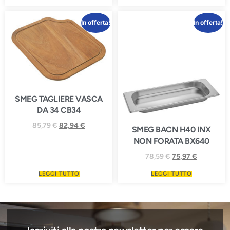
In offerta!
In offerta!
SMEG TAGLIERE VASCA
DA 34 CB34
85,79
€
82,94
€
SMEG BACN H40 INX
NON FORATA BX640
78,59
€
75,97
€
LEGGI TUTTO
LEGGI TUTTO