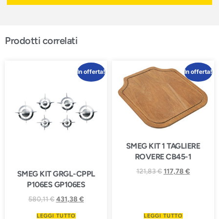
Prodotti correlati
In offerta!
In offerta!
SMEG KIT 1 TAGLIERE
ROVERE CB45-1
121,83
€
117,78
€
SMEG KIT GRGL-CPPL
P106ES GP106ES
580,11
€
431,38
€
LEGGI TUTTO
LEGGI TUTTO