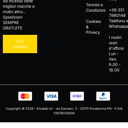
da incasso delle
Termini e
migliori marche e
+39 351
Condizioni
molto altro…
7980148
Spedizioni
Telefono 
Cookies
SEMPRE
Whatsap
&
GRATUITE
Privacy
I nostri
CHI
orari
SIAMO
d'ufficio
Lun -
Ven,
9.00 -
18.00
Copyright © 2026 – Emalab srl - via Damiani, 3 - 33170 Pordenone PN - P.IVA
01878030939