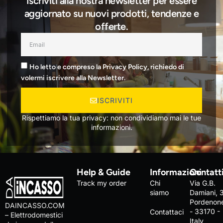
Iscriviti alla nostra newsletter per essere
aggiornato su nuovi prodotti, tendenze e
offerte.
Ho letto e compreso la Privacy Policy, richiedo di
volermi iscrivere alla Newsletter.
ISCRIVITI
Rispettiamo la tua privacy: non condividiamo mai le tue
informazioni.
Help & Guide
Informazioni
Contatt
Track my order
Chi
Via G.B.
siamo
Damiani, 
Pordenon
DAINCASSO.COM
- 33170 -
Contattaci
– Elettrodomestici
Italy