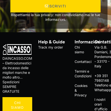
ISCRIVITI
Rispettiamo la tua privacy: non condividiamo mai le tue
informazioni.
Help & Guide
Informazioni
Contatt
Track my order
Chi
Via G.B.
siamo
Damiani, 
Pordenon
DAINCASSO.COM
- 33170 -
Contattaci
– Elettrodomestici
Italy
da incasso delle
Termini e
migliori marche e
+39 351
Condizioni
molto altro…
7980148
Spedizioni
Telefono 
Cookies
SEMPRE
Whatsap
&
GRATUITE
Privacy
I nostri
CHI
orari
SIAMO
d'ufficio