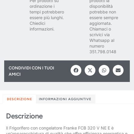
Per prodotti su
prodotti la
ordinazione i
disponibilità
tempi potrebbero
potrebbe non
essere più lunghi.
essere sempre
Chiedici
aggiornata.
informazioni.
Chiamaci o
scrivici via
Whatsapp al
numero
351.798.0148
CONDIVIDI CON I TUOI
AMICI
DESCRIZIONE
INFORMAZIONI AGGIUNTIVE
Descrizione
Il Frigorifero con congelatore Franke FCB 320 V NE E è
un’apparecchiatura di qualità che offre efficienza energetica e