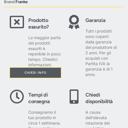
Brand
Franke
Prodotto
Garanzia
esaurito?
Tutti i prodotti
sono coperti
La maggior parte
dalla garanzia
dei prodotti
del produttore di
esauriti è
2 anni. Per gli
reperibile in poco
acquisti con
tempo. Chiedici
Partita IVA la
informazioni.
garanzia è di 1
CHIEDI INFO
anno.
Tempi di
Chiedi
consegna
disponibilità
Consegnamo il
A causa
tuo prodotto in
dell'elevata
circa 1 settimana.
rotazione dei