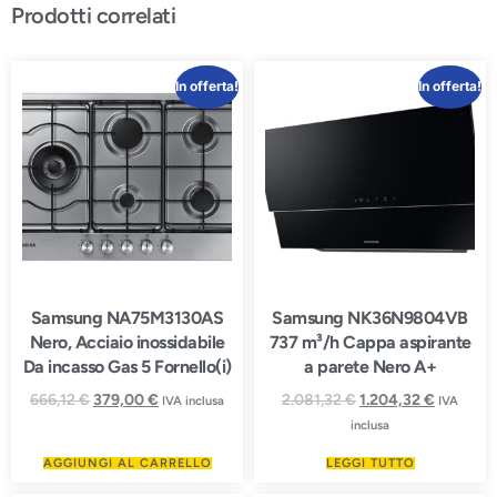
Prodotti correlati
In offerta!
In offerta!
Samsung NA75M3130AS
Samsung NK36N9804VB
Nero, Acciaio inossidabile
737 m³/h Cappa aspirante
Da incasso Gas 5 Fornello(i)
a parete Nero A+
666,12
€
379,00
€
2.081,32
€
1.204,32
€
IVA inclusa
IVA
inclusa
AGGIUNGI AL CARRELLO
LEGGI TUTTO