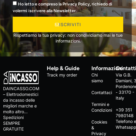
Ho letto e compreso la Privacy Policy, richiedo di
volermi iscrivere alla Newsletter.
ISCRIVITI
Rispettiamo la tua privacy: non condividiamo mai le tue
informazioni.
Help & Guide
Informazioni
Contatt
Track my order
Chi
Via G.B.
siamo
Damiani, 
Pordenon
DAINCASSO.COM
- 33170 -
Contattaci
– Elettrodomestici
Italy
da incasso delle
Termini e
migliori marche e
+39 351
Condizioni
molto altro…
7980148
Spedizioni
Telefono 
Cookies
SEMPRE
Whatsap
&
GRATUITE
Privacy