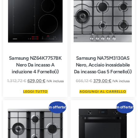
Samsung NZ64K7757BK
Samsung NA75M3130AS
Nero Da incasso A
Nero, Acciaio inossidabile
induzione 4 Fornello(i)
Da incasso Gas 5 Fornello(i)
1.312,72
€
629,00
€
666,12
€
379,00
€
IVA inclusa
IVA inclusa
LEGGI TUTTO
AGGIUNGI AL CARRELLO
In offerta!
In offerta!