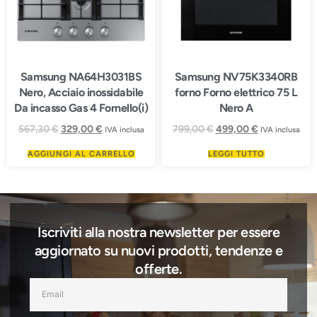
Samsung NA64H3031BS
Samsung NV75K3340RB
Nero, Acciaio inossidabile
forno Forno elettrico 75 L
Da incasso Gas 4 Fornello(i)
Nero A
567,30
€
329,00
€
799,00
€
499,00
€
IVA inclusa
IVA inclusa
AGGIUNGI AL CARRELLO
LEGGI TUTTO
Iscriviti alla nostra newsletter per essere
aggiornato su nuovi prodotti, tendenze e
offerte.