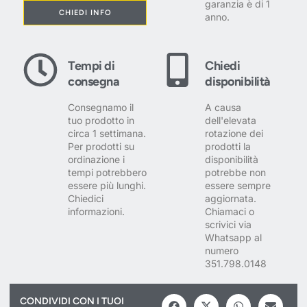
garanzia è di 1
CHIEDI INFO
anno.
Tempi di
Chiedi
consegna
disponibilità
Consegnamo il
A causa
tuo prodotto in
dell'elevata
circa 1 settimana.
rotazione dei
Per prodotti su
prodotti la
ordinazione i
disponibilità
tempi potrebbero
potrebbe non
essere più lunghi.
essere sempre
Chiedici
aggiornata.
informazioni.
Chiamaci o
scrivici via
Whatsapp al
numero
351.798.0148
CONDIVIDI CON I TUOI