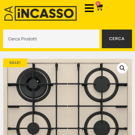
0
CERCA
SALE!