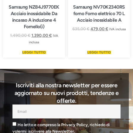
Samsung NZ84J9770EK
Samsung NV70K2340RS
Acciaio inossidabile Da
forno Forno elettrico 70 L
incasso A induzione 4
Acciaio inossidabile A
Fornello(i)
635,00
€
479,00
€
IVA inclusa
1.490,00
€
1.390,00
€
IVA
inclusa
LEGGI TUTTO
LEGGI TUTTO
Iscriviti alla nostra newsletter per essere
aggiornato su nuovi prodotti, tendenze e
offerte.
Ho letto e compreso la Privacy Policy, richiedo di
volermi iscrivere alla Newsletter.