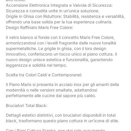
Accensione Elettronica Integrata e Valvola di Sicurezza:
Sicurezza e comodità unite in un’unica soluzione.
Griglie in Ghisa con Riduttore: Stabilità, resistenza e versatilità,
offrendo una base solida per la tua esperienza culinaria.
Design Raffinato Maris Free Colore:
Il vetro bianco si fonde con il concetto Maris Free Colore,
armonizzandosi con i lavelli fragranite dalle nuove tonalità
supermetalliche. Le griglie in ghisa, con il loro design
innovativo, conferiscono un tocco unico al piano cottura. Il
nuovo design unisce estetica e funzionalità, garantendo
leggerezza e solidità nel tempo.
Scelta tra Colori Caldi e Contemporanei:
Il Piano Maris si presenta in acciaio inox per gli amanti della
modernità o nelle versioni smaltate, adattandosi
perfettamente alle cucine dal sapore più caldo.
Bruciatori Total Black:
Dettagli estetici distintivi, con bruciatori disponibili in total
black, trasformano questo piano cottura in un’icona di stile.
Con i Piani Cottura Franke, non stai solo acquisendo