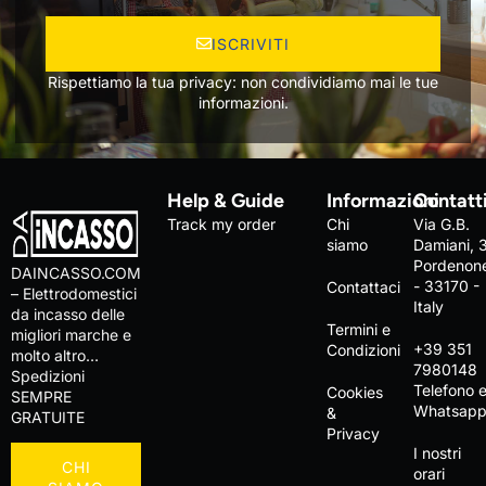
ISCRIVITI
Rispettiamo la tua privacy: non condividiamo mai le tue
informazioni.
Help & Guide
Informazioni
Contatt
Track my order
Chi
Via G.B.
siamo
Damiani, 
Pordenon
DAINCASSO.COM
- 33170 -
Contattaci
– Elettrodomestici
Italy
da incasso delle
Termini e
migliori marche e
+39 351
Condizioni
molto altro…
7980148
Spedizioni
Telefono 
Cookies
SEMPRE
Whatsap
&
GRATUITE
Privacy
I nostri
CHI
orari