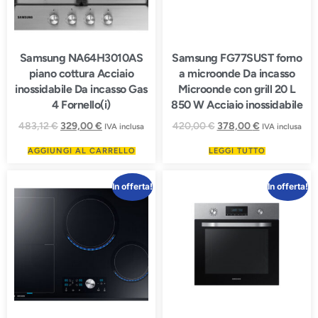
Samsung NA64H3010AS
Samsung FG77SUST forno
piano cottura Acciaio
a microonde Da incasso
inossidabile Da incasso Gas
Microonde con grill 20 L
4 Fornello(i)
850 W Acciaio inossidabile
483,12
€
329,00
€
420,00
€
378,00
€
IVA inclusa
IVA inclusa
AGGIUNGI AL CARRELLO
LEGGI TUTTO
In offerta!
In offerta!