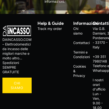
informazioni.
Help & Guide
Informazioni
Contatt
Track my order
Chi
Via G.B.
siamo
Damiani, 
Pordenon
DAINCASSO.COM
- 33170 -
Contattaci
– Elettrodomestici
Italy
da incasso delle
Termini e
migliori marche e
+39 351
Condizioni
molto altro…
7980148
Spedizioni
Telefono 
Cookies
SEMPRE
Whatsap
&
GRATUITE
Privacy
I nostri
CHI
orari
SIAMO
d'ufficio
Lun -
Ven,
9.00 -
18.00