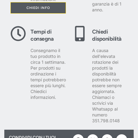
garanzia è di 1
CHIEDI INFO
anno.
Tempi di
Chiedi
consegna
disponibilità
Consegnamo il
A causa
tuo prodotto in
dell'elevata
circa 1 settimana.
rotazione dei
Per prodotti su
prodotti la
ordinazione i
disponibilità
tempi potrebbero
potrebbe non
essere più lunghi.
essere sempre
Chiedici
aggiornata.
informazioni.
Chiamaci o
scrivici via
Whatsapp al
numero
351.798.0148
CONDIVIDI CON I TUOI