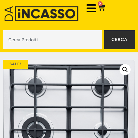
0
CERCA
SALE!