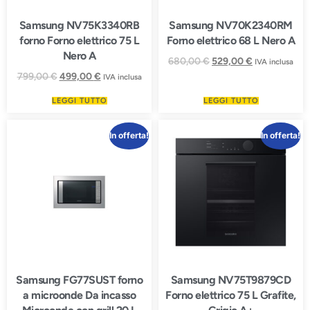
Samsung NV75K3340RB
Samsung NV70K2340RM
forno Forno elettrico 75 L
Forno elettrico 68 L Nero A
Nero A
680,00
€
529,00
€
IVA inclusa
799,00
€
499,00
€
IVA inclusa
LEGGI TUTTO
LEGGI TUTTO
In offerta!
In offerta!
Samsung FG77SUST forno
Samsung NV75T9879CD
a microonde Da incasso
Forno elettrico 75 L Grafite,