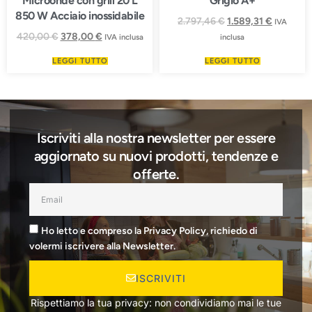
Microonde con grill 20 L
Grigio A+
850 W Acciaio inossidabile
2.797,46
€
1.589,31
€
IVA
420,00
€
378,00
€
IVA inclusa
inclusa
LEGGI TUTTO
LEGGI TUTTO
Iscriviti alla nostra newsletter per essere
aggiornato su nuovi prodotti, tendenze e
offerte.
Ho letto e compreso la Privacy Policy, richiedo di
volermi iscrivere alla Newsletter.
ISCRIVITI
Rispettiamo la tua privacy: non condividiamo mai le tue