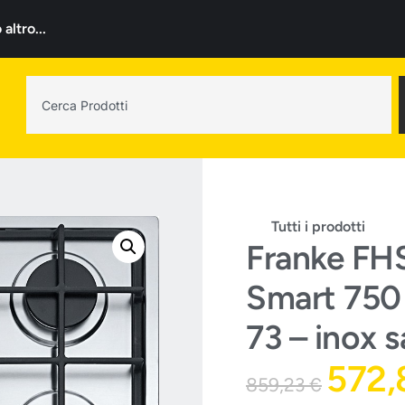
ltro...
Tutti i prodotti
Franke FH
Smart 750 
73 – inox s
572
859,23
€