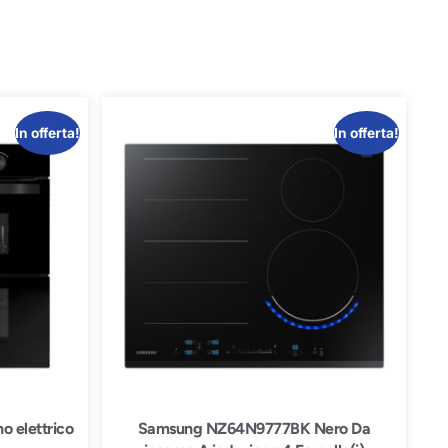
In offerta!
In offerta!
 elettrico
Samsung NZ64N9777BK Nero Da