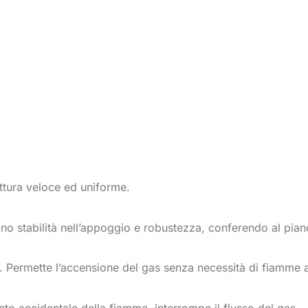
ttura veloce ed uniforme.
cono stabilità nell’appoggio e robustezza, conferendo al pian
. Permette l’accensione del gas senza necessità di fiamme 
to accidentale della fiamma, interrompe il flusso del gas.