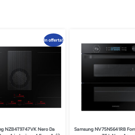
In offerta!
g NZ84T9747VK Nero Da
Samsung NV75N5641RB Forno