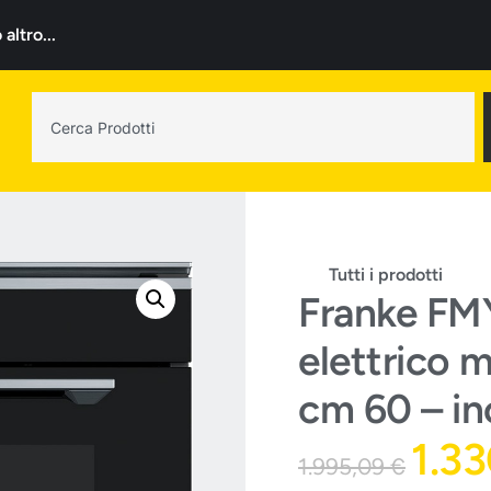
ltro...
Tutti i prodotti
Franke FM
elettrico m
cm 60 – ino
1.3
1.995,09
€