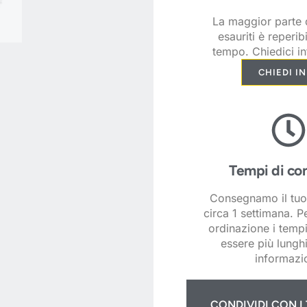
La maggior parte d
esauriti è reperib
tempo. Chiedici in
CHIEDI I
Tempi di co
Consegnamo il tuo
circa 1 settimana. P
ordinazione i temp
essere più lunghi
informazio
CONDIVIDI CON I 