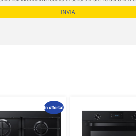
INVIA
In offerta!