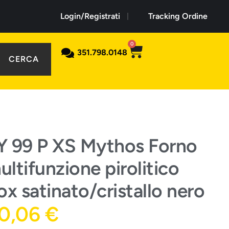
Login/Registrati
Tracking Ordine
0
351.798.0148
CERCA
Y 99 P XS Mythos Forno
ultifunzione pirolitico
x satinato/cristallo nero
30,06
€