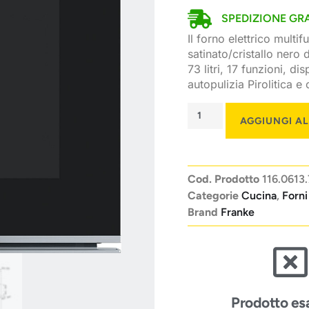
SPEDIZIONE GRA
Il forno elettrico multi
satinato/cristallo nero
73 litri, 17 funzioni, d
autopulizia Pirolitica e
AGGIUNGI A
Cod. Prodotto
116.0613
Categorie
Cucina
,
Forni
Brand
Franke
Prodotto es