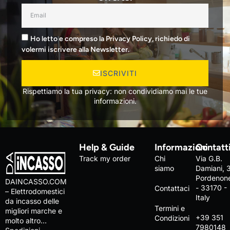
Ho letto e compreso la Privacy Policy, richiedo di
volermi iscrivere alla Newsletter.
ISCRIVITI
Rispettiamo la tua privacy: non condividiamo mai le tue
informazioni.
Help & Guide
Informazioni
Contatt
Track my order
Chi
Via G.B.
siamo
Damiani, 
Pordenon
DAINCASSO.COM
- 33170 -
Contattaci
– Elettrodomestici
Italy
da incasso delle
Termini e
migliori marche e
+39 351
Condizioni
molto altro…
7980148