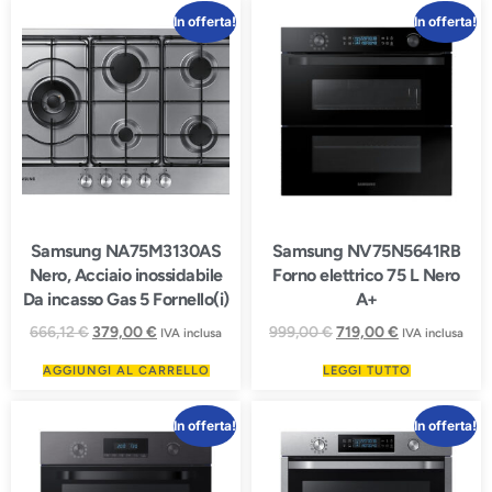
In offerta!
In offerta!
Samsung NA75M3130AS
Samsung NV75N5641RB
Nero, Acciaio inossidabile
Forno elettrico 75 L Nero
Da incasso Gas 5 Fornello(i)
A+
666,12
€
379,00
€
999,00
€
719,00
€
IVA inclusa
IVA inclusa
AGGIUNGI AL CARRELLO
LEGGI TUTTO
In offerta!
In offerta!