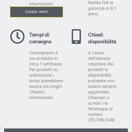
Partita IVA la
informazioni.
garanzia è di 1
CHIEDI INFO
anno.
Tempi di
Chiedi
consegna
disponibilità
Consegnamo il
A causa
tuo prodotto in
dell'elevata
circa 1 settimana.
rotazione dei
Per prodotti su
prodotti la
ordinazione i
disponibilità
tempi potrebbero
potrebbe non
essere più lunghi.
essere sempre
Chiedici
aggiornata.
informazioni.
Chiamaci o
scrivici via
Whatsapp al
numero
351.798.0148