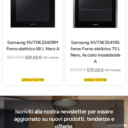
Samsung NV70K2340RM
Samsung NV75K5541RS
Forno elettrico 68 L Nero A
forno Forno elettrico 75 L
Nero, Acciaio inossidabile
680,00
€
529,00
€
IVA inclusa
A
913,00
€
579,00
€
IVA inclusa
LEGGI TUTTO
LEGGI TUTTO
Iscriviti alla nostra newsletter per essere
aggiornato su nuovi prodotti, tendenze e
offerte.