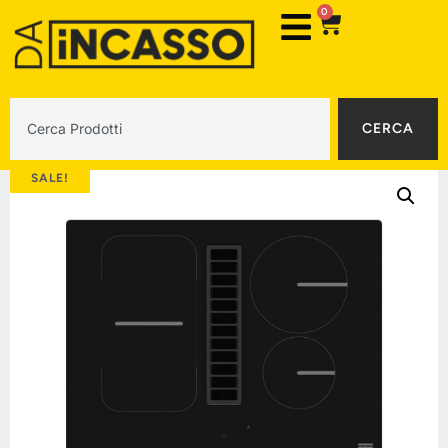
0
CERCA
SALE!