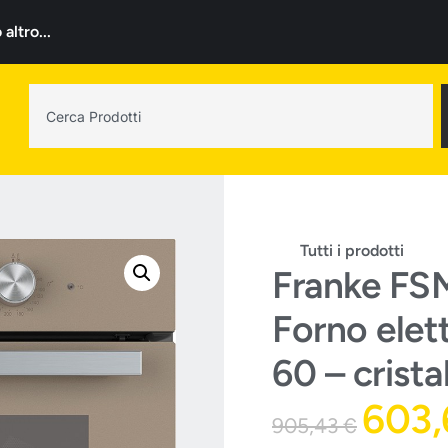
ltro...
Tutti i prodotti
Franke FS
Forno elet
60 – crista
603
905,43
€