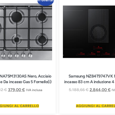
In offerta!
NA75M3130AS Nero, Acciaio
Samsung NZ84T9747VK 
le Da incasso Gas 5 Fornello(i)
incasso 83 cm A induzione 4 
12
€
379,00
€
5.188,66
€
2.844,00
€
IVA inclusa
IV
GIUNGI AL CARRELLO
AGGIUNGI AL CARRE