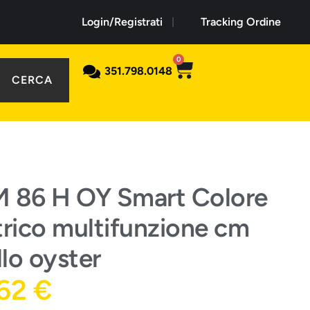
Login/Registrati
Tracking Ordine
0
351.798.0148
CERCA
M 86 H OY Smart Colore
trico multifunzione cm
llo oyster
,62
€