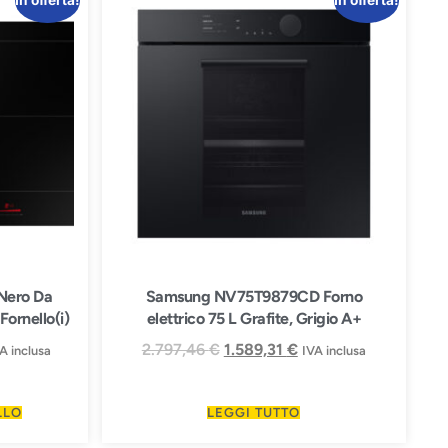
In offerta!
In offerta!
Nero Da
Samsung NV75T9879CD Forno
Fornello(i)
elettrico 75 L Grafite, Grigio A+
2.797,46
€
1.589,31
€
A inclusa
IVA inclusa
LLO
LEGGI TUTTO