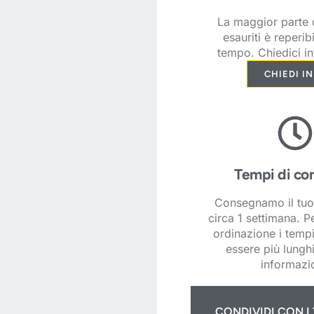
La maggior parte d
esauriti è reperib
tempo. Chiedici in
CHIEDI I
Tempi di co
Consegnamo il tuo
circa 1 settimana. P
ordinazione i temp
essere più lunghi
informazio
CONDIVIDI CON I 