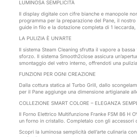
LUMINOSA SEMPLICITÀ
Il display digitale con cifre bianche e manopole non
programma per la preparazione del Pane, il nostro f
guide in filo e la dotazione completa di 1 leccarda, 
LA PULIZIA È UN’ARTE
Il sistema Steam Cleaning sfrutta il vapore a bassa
sforzo. Il sistema Smooth2close assicura un’apertur
smontaggio del vetro interno, offrendoti una puliz
FUNZIONI PER OGNI CREAZIONE
Dalla cottura statica al Turbo Grill, dallo scongelam
per il Pane aggiunge una dimensione artigianale alle
COLLEZIONE SMART COLORE – ELEGANZA SEMP
Il Forno Elettrico Multifunzione Franke FSM 86 H OY
un forno in cristallo. Completalo con gli accessori o
Scopri la luminosa semplicità dell’arte culinaria co