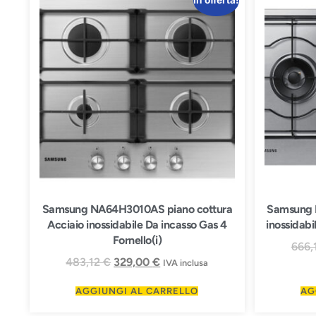
In offerta!
Samsung NA64H3010AS piano cottura
Samsung 
Acciaio inossidabile Da incasso Gas 4
inossidabi
Fornello(i)
666,
483,12
€
329,00
€
IVA inclusa
AGGIUNGI AL CARRELLO
AG