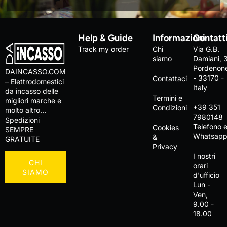
Help & Guide
Informazioni
Contatt
Track my order
Chi
Via G.B.
siamo
Damiani, 
Pordenon
DAINCASSO.COM
- 33170 -
Contattaci
– Elettrodomestici
Italy
da incasso delle
Termini e
migliori marche e
+39 351
Condizioni
molto altro…
7980148
Spedizioni
Telefono 
Cookies
SEMPRE
Whatsap
&
GRATUITE
Privacy
I nostri
CHI
orari
SIAMO
d'ufficio
Lun -
Ven,
9.00 -
18.00