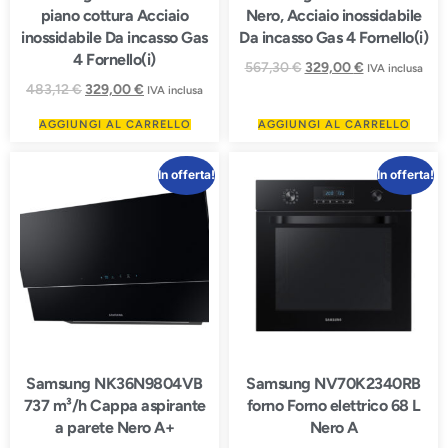
piano cottura Acciaio
Nero, Acciaio inossidabile
inossidabile Da incasso Gas
Da incasso Gas 4 Fornello(i)
4 Fornello(i)
567,30
€
329,00
€
IVA inclusa
483,12
€
329,00
€
IVA inclusa
AGGIUNGI AL CARRELLO
AGGIUNGI AL CARRELLO
In offerta!
In offerta!
Samsung NK36N9804VB
Samsung NV70K2340RB
737 m³/h Cappa aspirante
forno Forno elettrico 68 L
a parete Nero A+
Nero A