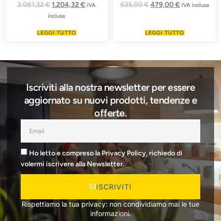
2.081,32
€
1.204,32
€
635,00
€
479,00
€
IVA
IVA inclusa
inclusa
LEGGI TUTTO
LEGGI TUTTO
Iscriviti alla nostra newsletter per essere
aggiornato su nuovi prodotti, tendenze e
offerte.
Ho letto e compreso la Privacy Policy, richiedo di
volermi iscrivere alla Newsletter.
ISCRIVITI
Rispettiamo la tua privacy: non condividiamo mai le tue
informazioni.