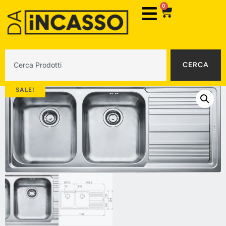
0
CERCA
SALE!