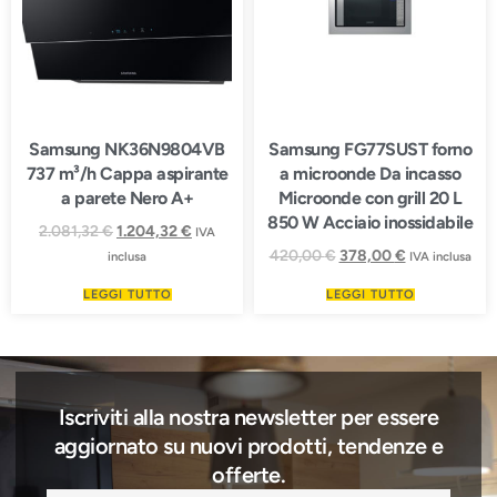
Samsung NK36N9804VB
Samsung FG77SUST forno
737 m³/h Cappa aspirante
a microonde Da incasso
a parete Nero A+
Microonde con grill 20 L
850 W Acciaio inossidabile
2.081,32
€
1.204,32
€
IVA
420,00
€
378,00
€
inclusa
IVA inclusa
LEGGI TUTTO
LEGGI TUTTO
Iscriviti alla nostra newsletter per essere
aggiornato su nuovi prodotti, tendenze e
offerte.