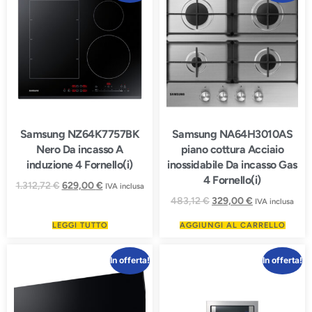
Samsung NZ64K7757BK
Samsung NA64H3010AS
Nero Da incasso A
piano cottura Acciaio
induzione 4 Fornello(i)
inossidabile Da incasso Gas
4 Fornello(i)
1.312,72
€
629,00
€
IVA inclusa
483,12
€
329,00
€
IVA inclusa
LEGGI TUTTO
AGGIUNGI AL CARRELLO
In offerta!
In offerta!