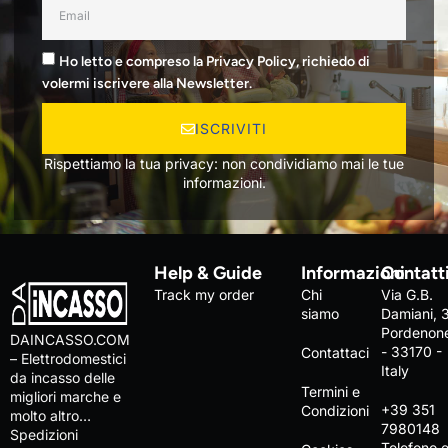
Ho letto e compreso la Privacy Policy, richiedo di
volermi iscrivere alla Newsletter.
ISCRIVITI
Rispettiamo la tua privacy: non condividiamo mai le tue
informazioni.
Help & Guide
Informazioni
Contatt
Track my order
Chi
Via G.B.
siamo
Damiani, 
Pordenon
DAINCASSO.COM
- 33170 -
Contattaci
– Elettrodomestici
Italy
da incasso delle
Termini e
migliori marche e
+39 351
Condizioni
molto altro…
7980148
Spedizioni
Telefono 