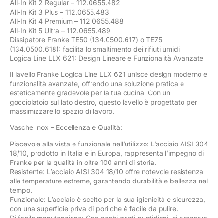
All-In Kit 2 Regular – 112.0655.482
All-In Kit 3 Plus – 112.0655.483
All-In Kit 4 Premium – 112.0655.488
All-In Kit 5 Ultra – 112.0655.489
Dissipatore Franke TE50 (134.0500.617) o TE75
(134.0500.618): facilita lo smaltimento dei rifiuti umidi
Logica Line LLX 621: Design Lineare e Funzionalità Avanzate
Il lavello Franke Logica Line LLX 621 unisce design moderno e
funzionalità avanzate, offrendo una soluzione pratica e
esteticamente gradevole per la tua cucina. Con un
gocciolatoio sul lato destro, questo lavello è progettato per
massimizzare lo spazio di lavoro.
Vasche Inox – Eccellenza e Qualità:
Piacevole alla vista e funzionale nell’utilizzo: L’acciaio AISI 304
18/10, prodotto in Italia e in Europa, rappresenta l’impegno di
Franke per la qualità in oltre 100 anni di storia.
Resistente: L’acciaio AISI 304 18/10 offre notevole resistenza
alle temperature estreme, garantendo durabilità e bellezza nel
tempo.
Funzionale: L’acciaio è scelto per la sua igienicità e sicurezza,
con una superficie priva di pori che è facile da pulire.
Di facile manutenzione: Con pochi gesti quotidiani, si preserva