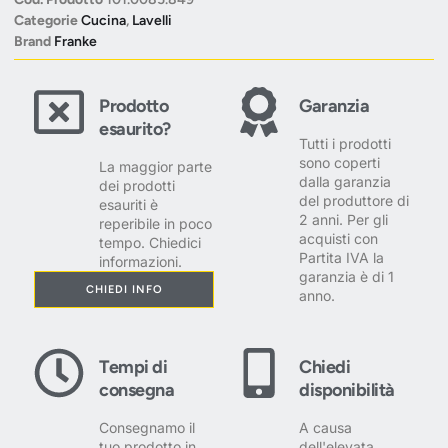
Categorie
Cucina
,
Lavelli
Brand
Franke
Prodotto
Garanzia
esaurito?
Tutti i prodotti
sono coperti
La maggior parte
dalla garanzia
dei prodotti
del produttore di
esauriti è
2 anni. Per gli
reperibile in poco
acquisti con
tempo. Chiedici
Partita IVA la
informazioni.
garanzia è di 1
CHIEDI INFO
anno.
Tempi di
Chiedi
consegna
disponibilità
Consegnamo il
A causa
tuo prodotto in
dell'elevata