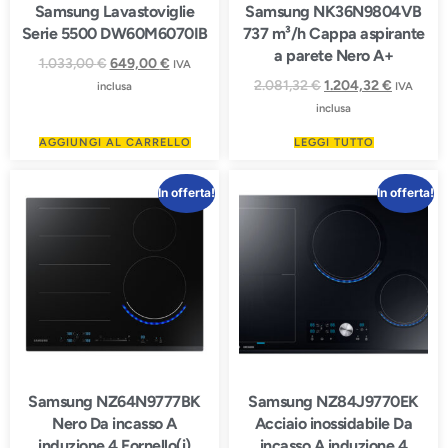
Samsung Lavastoviglie
Samsung NK36N9804VB
Serie 5500 DW60M6070IB
737 m³/h Cappa aspirante
a parete Nero A+
1.033,00
€
649,00
€
IVA
2.081,32
€
1.204,32
€
inclusa
IVA
inclusa
AGGIUNGI AL CARRELLO
LEGGI TUTTO
In offerta!
In offerta!
Samsung NZ64N9777BK
Samsung NZ84J9770EK
Nero Da incasso A
Acciaio inossidabile Da
induzione 4 Fornello(i)
incasso A induzione 4