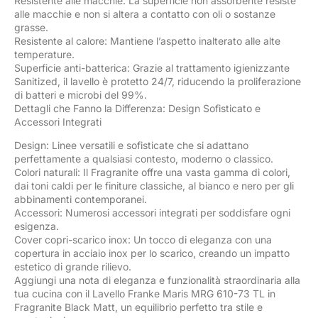
Resistente alle macchie: La superficie non assorbente resiste
alle macchie e non si altera a contatto con oli o sostanze
grasse.
Resistente al calore: Mantiene l’aspetto inalterato alle alte
temperature.
Superficie anti-batterica: Grazie al trattamento igienizzante
Sanitized, il lavello è protetto 24/7, riducendo la proliferazione
di batteri e microbi del 99%.
Dettagli che Fanno la Differenza: Design Sofisticato e
Accessori Integrati
Design: Linee versatili e sofisticate che si adattano
perfettamente a qualsiasi contesto, moderno o classico.
Colori naturali: Il Fragranite offre una vasta gamma di colori,
dai toni caldi per le finiture classiche, al bianco e nero per gli
abbinamenti contemporanei.
Accessori: Numerosi accessori integrati per soddisfare ogni
esigenza.
Cover copri-scarico inox: Un tocco di eleganza con una
copertura in acciaio inox per lo scarico, creando un impatto
estetico di grande rilievo.
Aggiungi una nota di eleganza e funzionalità straordinaria alla
tua cucina con il Lavello Franke Maris MRG 610-73 TL in
Fragranite Black Matt, un equilibrio perfetto tra stile e