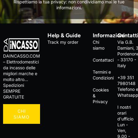
Rispettiamo la tua privacy: non condividiamo mai le tue
informazioni.
Help & Guide
Informazioni
Contatt
Track my order
Chi
Via G.B.
siamo
Damiani, 
Pordenon
DAINCASSO.COM
- 33170 -
Contattaci
– Elettrodomestici
Italy
da incasso delle
Termini e
migliori marche e
+39 351
Condizioni
molto altro…
7980148
Spedizioni
Telefono 
Cookies
SEMPRE
Whatsap
&
GRATUITE
Privacy
I nostri
CHI
orari
SIAMO
d'ufficio
Lun -
Ven,
9.00 -