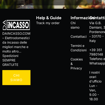
Help & Guide
Informazioni
Contatt
Track my order
Chi
Via G.B.
siamo
Damiani, 
Pordenon
DAINCASSO.COM
- 33170 -
Contattaci
– Elettrodomestici
Italy
da incasso delle
Termini e
migliori marche e
+39 351
Condizioni
molto altro…
7980148
Spedizioni
Telefono 
Cookies
SEMPRE
Whatsap
&
GRATUITE
Privacy
I nostri
CHI
orari
SIAMO
d'ufficio
Lun -
Ven,
9.00 -
18.00