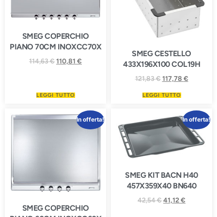
SMEG COPERCHIO
PIANO 70CM INOXCC70X
SMEG CESTELLO
114,63
€
110,81
€
433X196X100 COL19H
121,83
€
117,78
€
LEGGI TUTTO
LEGGI TUTTO
In offerta!
In offerta!
SMEG KIT BACN H40
457X359X40 BN640
42,54
€
41,12
€
SMEG COPERCHIO