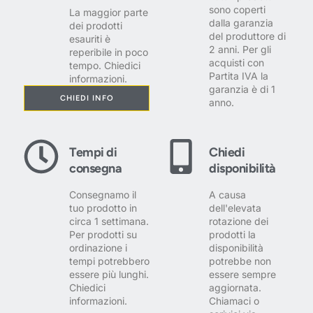
sono coperti
La maggior parte
dalla garanzia
dei prodotti
del produttore di
esauriti è
2 anni. Per gli
reperibile in poco
acquisti con
tempo. Chiedici
Partita IVA la
informazioni.
garanzia è di 1
CHIEDI INFO
anno.
Tempi di
Chiedi
consegna
disponibilità
Consegnamo il
A causa
tuo prodotto in
dell'elevata
circa 1 settimana.
rotazione dei
Per prodotti su
prodotti la
ordinazione i
disponibilità
tempi potrebbero
potrebbe non
essere più lunghi.
essere sempre
Chiedici
aggiornata.
informazioni.
Chiamaci o