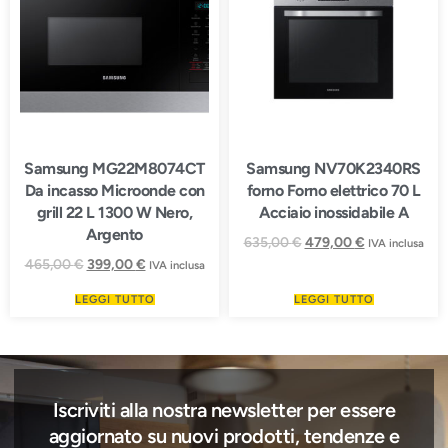
Samsung MG22M8074CT
Samsung NV70K2340RS
Da incasso Microonde con
forno Forno elettrico 70 L
grill 22 L 1300 W Nero,
Acciaio inossidabile A
Argento
635,00
€
479,00
€
IVA inclusa
465,00
€
399,00
€
IVA inclusa
LEGGI TUTTO
LEGGI TUTTO
Iscriviti alla nostra newsletter per essere
aggiornato su nuovi prodotti, tendenze e