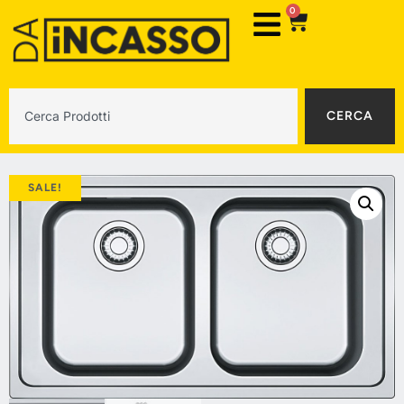
0
CERCA
SALE!