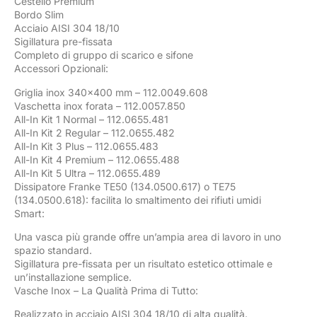
Cestello Premium
Bordo Slim
Acciaio AISI 304 18/10
Sigillatura pre-fissata
Completo di gruppo di scarico e sifone
Accessori Opzionali:
Griglia inox 340×400 mm – 112.0049.608
Vaschetta inox forata – 112.0057.850
All-In Kit 1 Normal – 112.0655.481
All-In Kit 2 Regular – 112.0655.482
All-In Kit 3 Plus – 112.0655.483
All-In Kit 4 Premium – 112.0655.488
All-In Kit 5 Ultra – 112.0655.489
Dissipatore Franke TE50 (134.0500.617) o TE75
(134.0500.618): facilita lo smaltimento dei rifiuti umidi
Smart:
Una vasca più grande offre un’ampia area di lavoro in uno
spazio standard.
Sigillatura pre-fissata per un risultato estetico ottimale e
un’installazione semplice.
Vasche Inox – La Qualità Prima di Tutto:
Realizzato in acciaio AISI 304 18/10 di alta qualità.