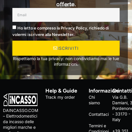
offerte.
Ho letto e compreso la Privacy Policy, richiedo di
volermi iscrivere alla Newsletter.
ISCRIVITI
Rispettiamo la tua privacy: non condividiamo mai le tue
informazioni.
Help & Guide
Informazioni
Contatt
Track my order
Chi
Via G.B.
siamo
Damiani, 
Pordenon
DAINCASSO.COM
- 33170 -
Contattaci
– Elettrodomestici
Italy
da incasso delle
Termini e
migliori marche e
+39 351
Condizioni