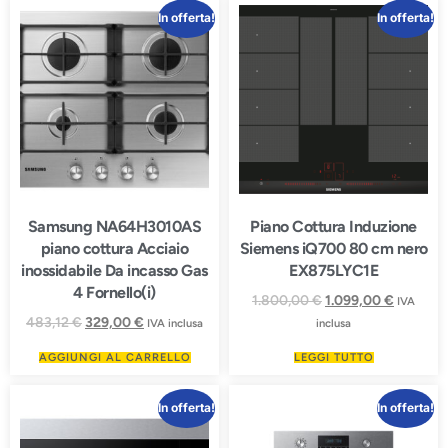
In offerta!
In offerta!
Samsung NA64H3010AS
Piano Cottura Induzione
piano cottura Acciaio
Siemens iQ700 80 cm nero
inossidabile Da incasso Gas
EX875LYC1E
4 Fornello(i)
1.800,00
€
1.099,00
€
IVA
483,12
€
329,00
€
IVA inclusa
inclusa
AGGIUNGI AL CARRELLO
LEGGI TUTTO
In offerta!
In offerta!