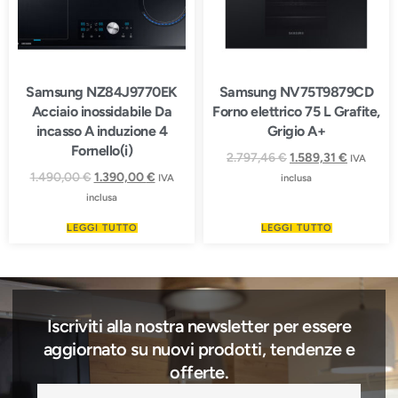
Samsung NZ84J9770EK
Samsung NV75T9879CD
Acciaio inossidabile Da
Forno elettrico 75 L Grafite,
incasso A induzione 4
Grigio A+
Fornello(i)
2.797,46
€
1.589,31
€
IVA
1.490,00
€
1.390,00
€
IVA
inclusa
inclusa
LEGGI TUTTO
LEGGI TUTTO
Iscriviti alla nostra newsletter per essere
aggiornato su nuovi prodotti, tendenze e
offerte.