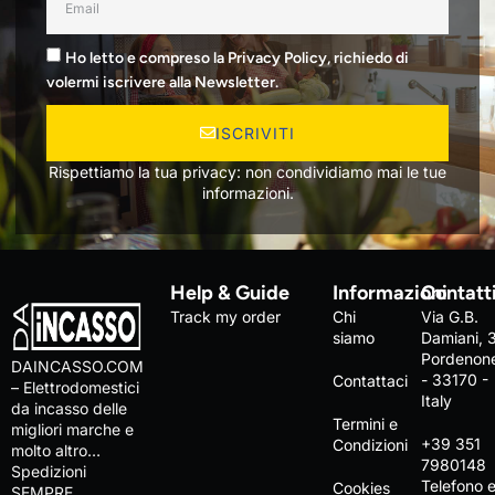
Ho letto e compreso la Privacy Policy, richiedo di
volermi iscrivere alla Newsletter.
ISCRIVITI
Rispettiamo la tua privacy: non condividiamo mai le tue
informazioni.
Help & Guide
Informazioni
Contatt
Track my order
Chi
Via G.B.
siamo
Damiani, 
Pordenon
DAINCASSO.COM
- 33170 -
Contattaci
– Elettrodomestici
Italy
da incasso delle
Termini e
migliori marche e
+39 351
Condizioni
molto altro…
7980148
Spedizioni
Telefono 
Cookies
SEMPRE