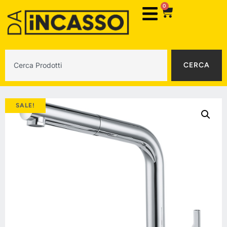
0
CERCA
SALE!