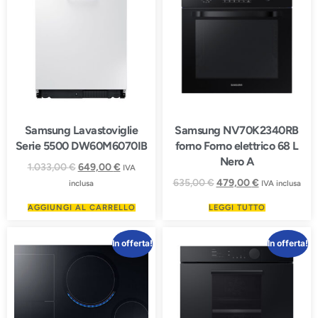
Samsung Lavastoviglie
Samsung NV70K2340RB
Serie 5500 DW60M6070IB
forno Forno elettrico 68 L
Nero A
1.033,00
€
649,00
€
IVA
635,00
€
479,00
€
inclusa
IVA inclusa
AGGIUNGI AL CARRELLO
LEGGI TUTTO
In offerta!
In offerta!