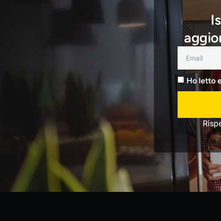
I
aggior
Ho letto 
Risp