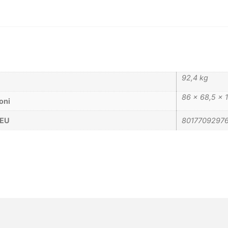
92,4 kg
86 × 68,5 × 
oni
_EU
80177092976