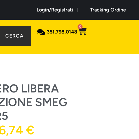
Login/Registrati
Tracking Ordine
0
351.798.0148
CERCA
ERO LIBERA
ZIONE SMEG
R5
76,74
€