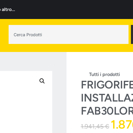
ltro...
Tutti i prodotti
FRIGORIF
INSTALLA
FAB30LO
1.8
1.941,45
€