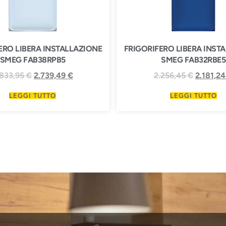
ERO LIBERA INSTALLAZIONE
FRIGORIFERO LIBERA INST
SMEG FAB38RPB5
SMEG FAB32RBE5
.833,95
€
2.739,49
€
2.256,45
€
2.181,2
LEGGI TUTTO
LEGGI TUTTO