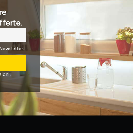
re
fferte.
 Newsletter.
ioni.