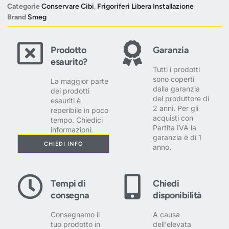
Categorie
Conservare Cibi
,
Frigoriferi Libera Installazione
Brand
Smeg
Prodotto
Garanzia
esaurito?
Tutti i prodotti
sono coperti
La maggior parte
dalla garanzia
dei prodotti
del produttore di
esauriti è
2 anni. Per gli
reperibile in poco
acquisti con
tempo. Chiedici
Partita IVA la
informazioni.
garanzia è di 1
CHIEDI INFO
anno.
Tempi di
Chiedi
consegna
disponibilità
Consegnamo il
A causa
tuo prodotto in
dell'elevata