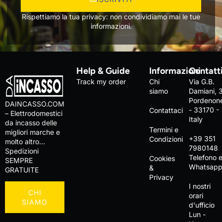
Rispettiamo la tua privacy: non condividiamo mai le tue
informazioni.
Help & Guide
Informazioni
Contatt
Track my order
Chi
Via G.B.
siamo
Damiani, 
Pordenon
DAINCASSO.COM
- 33170 -
Contattaci
– Elettrodomestici
Italy
da incasso delle
Termini e
migliori marche e
+39 351
Condizioni
molto altro…
7980148
Spedizioni
Telefono 
Cookies
SEMPRE
Whatsap
&
GRATUITE
Privacy
I nostri
CHI
orari
SIAMO
d'ufficio
Lun -