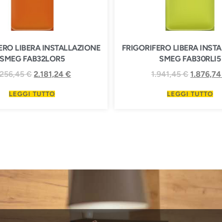
ERO LIBERA INSTALLAZIONE
FRIGORIFERO LIBERA INST
SMEG FAB32LOR5
SMEG FAB30RLI5
.256,45
€
2.181,24
€
1.941,45
€
1.876,7
LEGGI TUTTO
LEGGI TUTTO