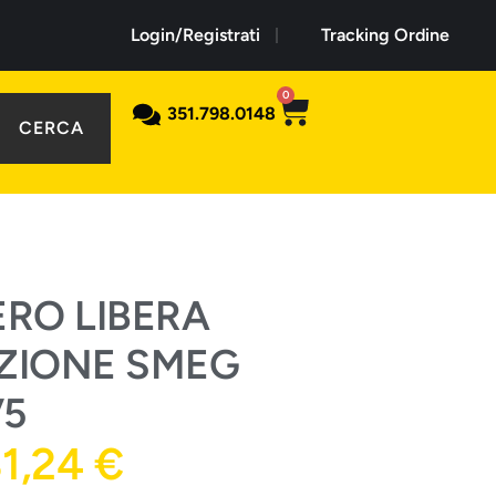
Login/Registrati
Tracking Ordine
0
351.798.0148
CERCA
ERO LIBERA
ZIONE SMEG
V5
81,24
€