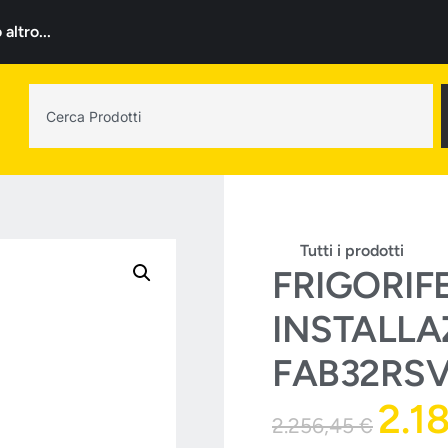
ltro...
Tutti i prodotti
FRIGORIF
INSTALLA
FAB32RS
2.1
2.256,45
€