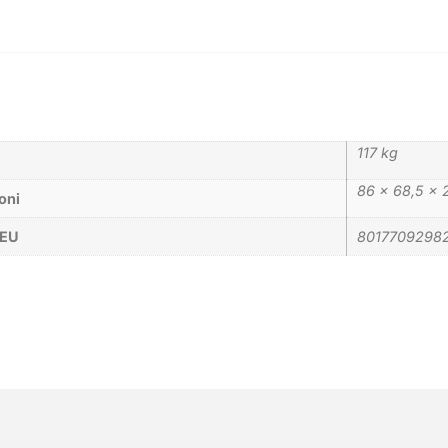
117 kg
86 × 68,5 ×
oni
_EU
8017709298