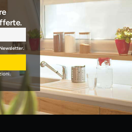
re
fferte.
 Newsletter.
ioni.