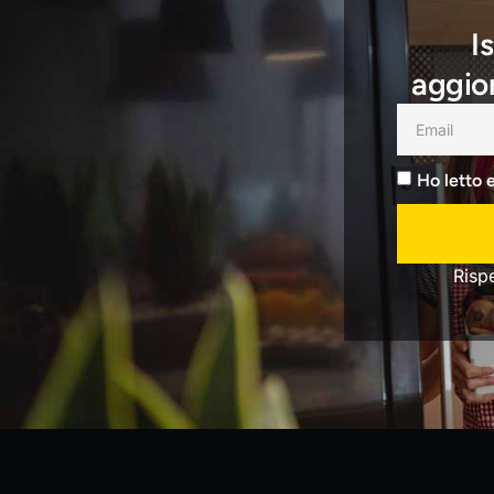
I
aggior
Ho letto 
Risp