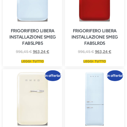
FRIGORIFERO LIBERA
FRIGORIFERO LIBERA
INSTALLAZIONE SMEG
INSTALLAZIONE SMEG
FAB5LPB5
FAB5LRD5
996,45
€
963,24
€
996,45
€
963,24
€
LEGGI TUTTO
LEGGI TUTTO
In offerta!
In offerta!