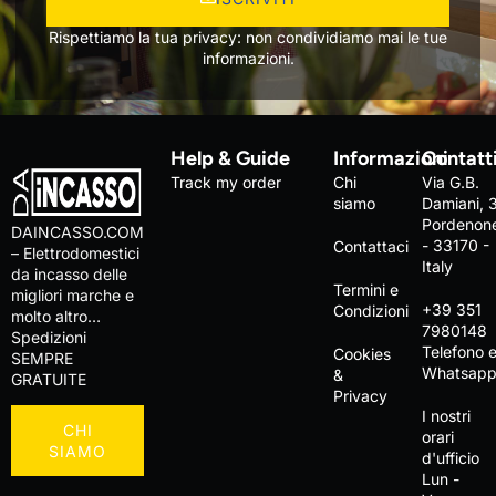
Rispettiamo la tua privacy: non condividiamo mai le tue
informazioni.
Help & Guide
Informazioni
Contatt
Track my order
Chi
Via G.B.
siamo
Damiani, 
Pordenon
DAINCASSO.COM
- 33170 -
Contattaci
– Elettrodomestici
Italy
da incasso delle
Termini e
migliori marche e
+39 351
Condizioni
molto altro…
7980148
Spedizioni
Telefono 
Cookies
SEMPRE
Whatsap
&
GRATUITE
Privacy
I nostri
CHI
orari
SIAMO
d'ufficio
Lun -