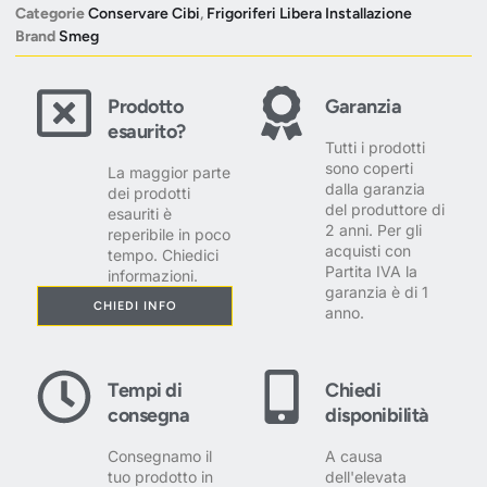
Categorie
Conservare Cibi
,
Frigoriferi Libera Installazione
Brand
Smeg
Prodotto
Garanzia
esaurito?
Tutti i prodotti
sono coperti
La maggior parte
dalla garanzia
dei prodotti
del produttore di
esauriti è
2 anni. Per gli
reperibile in poco
acquisti con
tempo. Chiedici
Partita IVA la
informazioni.
garanzia è di 1
CHIEDI INFO
anno.
Tempi di
Chiedi
consegna
disponibilità
Consegnamo il
A causa
tuo prodotto in
dell'elevata