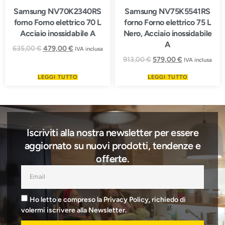
Samsung NV70K2340RS
Samsung NV75K5541RS
forno Forno elettrico 70 L
forno Forno elettrico 75 L
Acciaio inossidabile A
Nero, Acciaio inossidabile
A
635,00
€
479,00
€
IVA inclusa
913,00
€
579,00
€
IVA inclusa
LEGGI TUTTO
LEGGI TUTTO
Iscriviti alla nostra newsletter per essere
aggiornato su nuovi prodotti, tendenze e
offerte.
Ho letto e compreso la Privacy Policy, richiedo di
volermi iscrivere alla Newsletter.