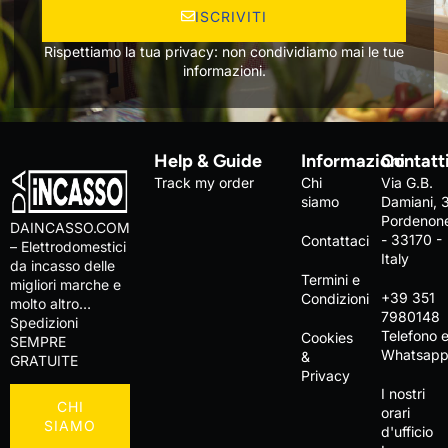
ISCRIVITI
Rispettiamo la tua privacy: non condividiamo mai le tue
informazioni.
Help & Guide
Informazioni
Contatt
Track my order
Chi
Via G.B.
siamo
Damiani, 
Pordenon
DAINCASSO.COM
- 33170 -
Contattaci
– Elettrodomestici
Italy
da incasso delle
Termini e
migliori marche e
+39 351
Condizioni
molto altro…
7980148
Spedizioni
Telefono 
Cookies
SEMPRE
Whatsap
&
GRATUITE
Privacy
I nostri
CHI
orari
SIAMO
d'ufficio