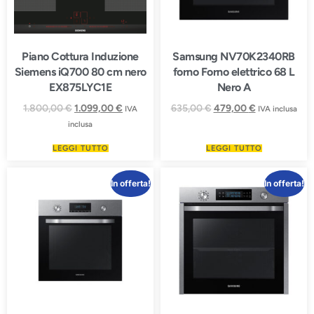
Piano Cottura Induzione
Samsung NV70K2340RB
Siemens iQ700 80 cm nero
forno Forno elettrico 68 L
EX875LYC1E
Nero A
1.800,00
€
1.099,00
€
635,00
€
479,00
€
IVA
IVA inclusa
inclusa
LEGGI TUTTO
LEGGI TUTTO
In offerta!
In offerta!