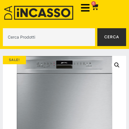
0
CERCA
SALE!