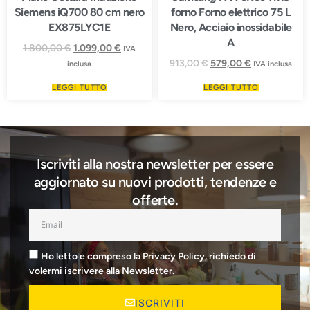
Siemens iQ700 80 cm nero
forno Forno elettrico 75 L
EX875LYC1E
Nero, Acciaio inossidabile
A
1.800,00
€
1.099,00
€
IVA
913,00
€
579,00
€
inclusa
IVA inclusa
LEGGI TUTTO
LEGGI TUTTO
Iscriviti alla nostra newsletter per essere
aggiornato su nuovi prodotti, tendenze e
offerte.
Ho letto e compreso la Privacy Policy, richiedo di
volermi iscrivere alla Newsletter.
ISCRIVITI