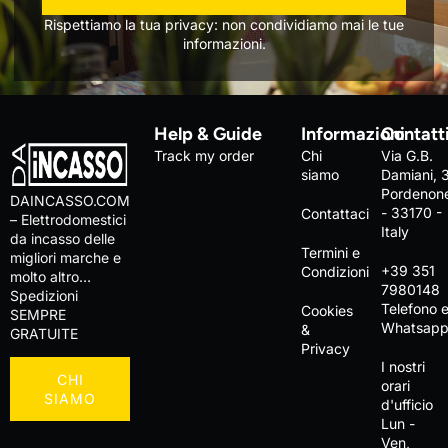
Rispettiamo la tua privacy: non condividiamo mai le tue
informazioni.
Help & Guide
Informazioni
Contatt
Track my order
Chi
Via G.B.
siamo
Damiani, 
Pordenon
DAINCASSO.COM
- 33170 -
Contattaci
– Elettrodomestici
Italy
da incasso delle
Termini e
migliori marche e
+39 351
Condizioni
molto altro…
7980148
Spedizioni
Telefono 
Cookies
SEMPRE
Whatsap
&
GRATUITE
Privacy
I nostri
CHI
orari
SIAMO
d'ufficio
Lun -
Ven,