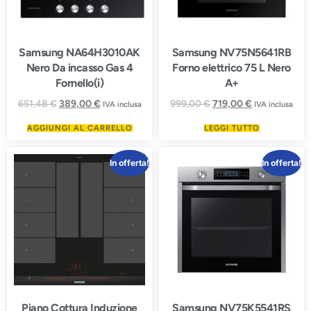
Samsung NA64H3010AK
Samsung NV75N5641RB
Nero Da incasso Gas 4
Forno elettrico 75 L Nero
Fornello(i)
A+
651,48
€
389,00
€
999,00
€
719,00
€
IVA inclusa
IVA inclusa
AGGIUNGI AL CARRELLO
LEGGI TUTTO
In offerta!
In offerta!
Piano Cottura Induzione
Samsung NV75K5541RS