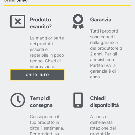
Brand
Smeg
Prodotto
Garanzia
esaurito?
Tutti i prodotti
sono coperti
La maggior parte
dalla garanzia
dei prodotti
del produttore di
esauriti è
2 anni. Per gli
reperibile in poco
acquisti con
tempo. Chiedici
Partita IVA la
informazioni.
garanzia è di 1
CHIEDI INFO
anno.
Tempi di
Chiedi
consegna
disponibilità
Consegnamo il
A causa
tuo prodotto in
dell'elevata
circa 1 settimana.
rotazione dei
Per prodotti su
prodotti la