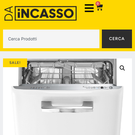
0
CERCA
SALE!