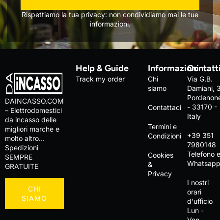
Rispettiamo la tua privacy: non condividiamo mai le tue
informazioni.
Help & Guide
Informazioni
Contatt
Track my order
Chi
Via G.B.
siamo
Damiani, 
Pordenon
DAINCASSO.COM
- 33170 -
Contattaci
– Elettrodomestici
Italy
da incasso delle
Termini e
migliori marche e
+39 351
Condizioni
molto altro…
7980148
Spedizioni
Telefono 
Cookies
SEMPRE
Whatsap
&
GRATUITE
Privacy
I nostri
CHI
orari
SIAMO
d'ufficio
Lun -
Ven,