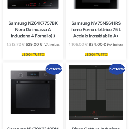
Samsung NZ64K7757BK
Samsung NV75N5641RS
Nero Da incasso A
forno Forno elettrico 75 L
induzione 4 Fornello(i)
Acciaio inossidabile A+
1.312,72
€
629,00
€
1.106,00
€
834,00
€
IVA inclusa
IVA inclusa
LEGGI TUTTO
LEGGI TUTTO
In offerta!
In offerta!