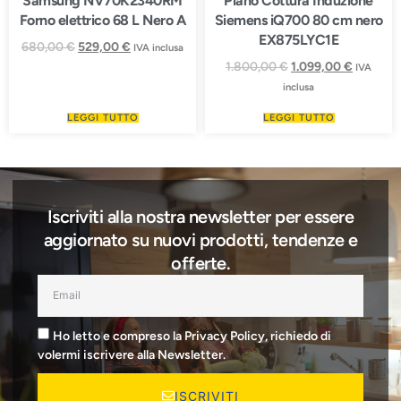
Samsung NV70K2340RM
Piano Cottura Induzione
Forno elettrico 68 L Nero A
Siemens iQ700 80 cm nero
EX875LYC1E
680,00
€
529,00
€
IVA inclusa
1.800,00
€
1.099,00
€
IVA
inclusa
LEGGI TUTTO
LEGGI TUTTO
Iscriviti alla nostra newsletter per essere
aggiornato su nuovi prodotti, tendenze e
offerte.
Ho letto e compreso la Privacy Policy, richiedo di
volermi iscrivere alla Newsletter.
ISCRIVITI