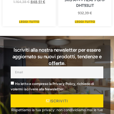
1.164,38
€
848,51
€
DHT93LIT
932,39
€
LEGGI TUTTO
LEGGI TUTTO
Iscriviti alla nostra newsletter per essere
aggiornato su nuovi prodotti, tendenze e
offerte.
Ho letto e compreso la Privacy Policy, richiedo di
volermi iscrivere alla Newsletter.
ISCRIVITI
Rispettiamo la tua privacy: non condividiamo mai le tue