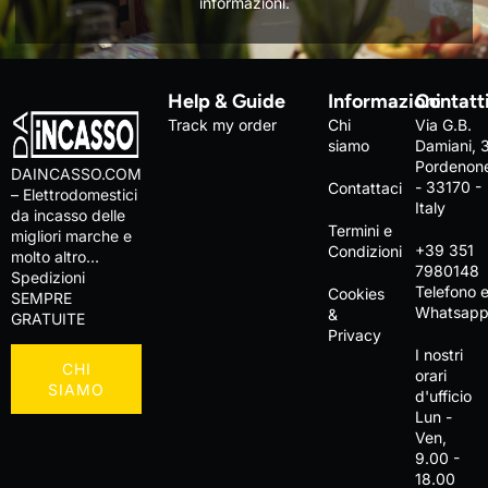
informazioni.
Help & Guide
Informazioni
Contatt
Track my order
Chi
Via G.B.
siamo
Damiani, 
Pordenon
DAINCASSO.COM
- 33170 -
Contattaci
– Elettrodomestici
Italy
da incasso delle
Termini e
migliori marche e
+39 351
Condizioni
molto altro…
7980148
Spedizioni
Telefono 
Cookies
SEMPRE
Whatsap
&
GRATUITE
Privacy
I nostri
CHI
orari
SIAMO
d'ufficio
Lun -
Ven,
9.00 -
18.00