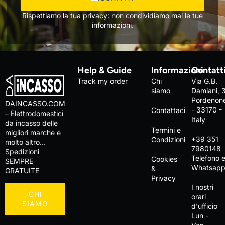
Rispettiamo la tua privacy: non condividiamo mai le tue
informazioni.
Help & Guide
Informazioni
Contatt
Track my order
Chi
Via G.B.
siamo
Damiani, 
Pordenon
DAINCASSO.COM
- 33170 -
Contattaci
– Elettrodomestici
Italy
da incasso delle
Termini e
migliori marche e
+39 351
Condizioni
molto altro…
7980148
Spedizioni
Telefono 
Cookies
SEMPRE
Whatsap
&
GRATUITE
Privacy
I nostri
CHI
orari
SIAMO
d'ufficio
Lun -