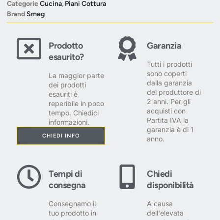
Categorie
Cucina
,
Piani Cottura
Brand
Smeg
Prodotto
Garanzia
esaurito?
Tutti i prodotti
sono coperti
La maggior parte
dalla garanzia
dei prodotti
del produttore di
esauriti è
2 anni. Per gli
reperibile in poco
acquisti con
tempo. Chiedici
Partita IVA la
informazioni.
garanzia è di 1
CHIEDI INFO
anno.
Tempi di
Chiedi
consegna
disponibilità
Consegnamo il
A causa
tuo prodotto in
dell'elevata