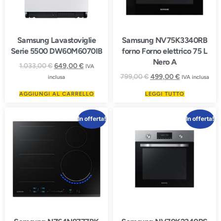
Samsung Lavastoviglie
Samsung NV75K3340RB
Serie 5500 DW60M6070IB
forno Forno elettrico 75 L
Nero A
1.033,00
€
649,00
€
IVA
799,00
€
499,00
€
inclusa
IVA inclusa
AGGIUNGI AL CARRELLO
LEGGI TUTTO
In offerta!
In offerta!