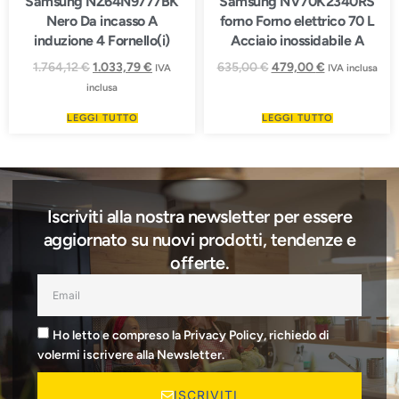
Samsung NZ64N9777BK
Samsung NV70K2340RS
Nero Da incasso A
forno Forno elettrico 70 L
induzione 4 Fornello(i)
Acciaio inossidabile A
1.764,12
€
1.033,79
€
635,00
€
479,00
€
IVA
IVA inclusa
inclusa
LEGGI TUTTO
LEGGI TUTTO
Iscriviti alla nostra newsletter per essere
aggiornato su nuovi prodotti, tendenze e
offerte.
Ho letto e compreso la Privacy Policy, richiedo di
volermi iscrivere alla Newsletter.
ISCRIVITI