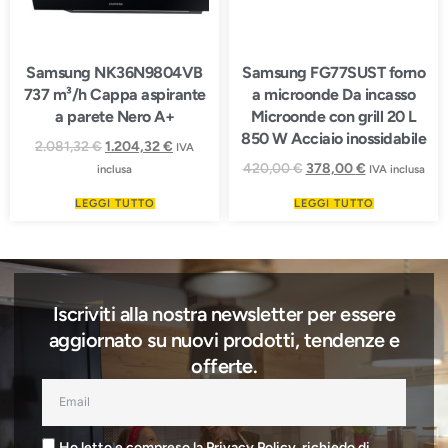
Samsung NK36N9804VB
Samsung FG77SUST forno
737 m³/h Cappa aspirante
a microonde Da incasso
a parete Nero A+
Microonde con grill 20 L
850 W Acciaio inossidabile
2.081,32
€
1.204,32
€
IVA
420,00
€
378,00
€
inclusa
IVA inclusa
LEGGI TUTTO
LEGGI TUTTO
Iscriviti alla nostra newsletter per essere
aggiornato su nuovi prodotti, tendenze e
offerte.
Ho letto e compreso la Privacy Policy, richiedo di