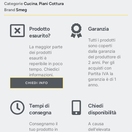
Categorie
Cucina
,
Piani Cottura
Brand
Smeg
Prodotto
Garanzia
esaurito?
Tutti i prodotti
sono coperti
La maggior parte
dalla garanzia
dei prodotti
del produttore di
esauriti è
2 anni. Per gli
reperibile in poco
acquisti con
tempo. Chiedici
Partita IVA la
informazioni.
garanzia è di 1
CHIEDI INFO
anno.
Tempi di
Chiedi
consegna
disponibilità
Consegnamo il
A causa
tuo prodotto in
dell'elevata