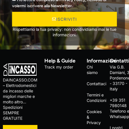
volermi iscrivere alla Newsletter.
ISCRIVITI
Rispettiamo la tua privacy: non condividiamo mai le tue
informazioni.
Help & Guide
Informazioni
Contatt
Track my order
Chi
Via G.B.
siamo
Damiani, 
Pordenon
DAINCASSO.COM
- 33170 -
Contattaci
– Elettrodomestici
Italy
da incasso delle
Termini e
migliori marche e
+39 351
Condizioni
molto altro…
7980148
Spedizioni
Telefono 
Cookies
SEMPRE
Whatsap
&
GRATUITE
Privacy
I nostri