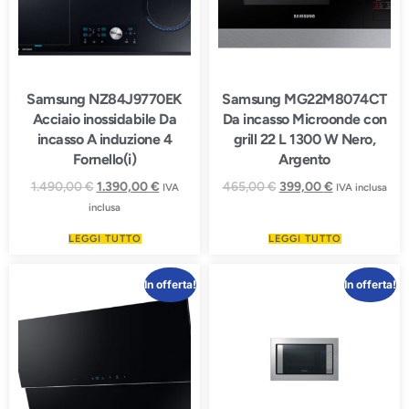
Samsung NZ84J9770EK
Samsung MG22M8074CT
Acciaio inossidabile Da
Da incasso Microonde con
incasso A induzione 4
grill 22 L 1300 W Nero,
Fornello(i)
Argento
1.490,00
€
1.390,00
€
465,00
€
399,00
€
IVA
IVA inclusa
inclusa
LEGGI TUTTO
LEGGI TUTTO
In offerta!
In offerta!