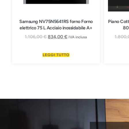
Samsung NV75N5641RS forno Forno
Piano Cot
elettrico 75 L Acciaio inossidabile A+
80
1.106,00
€
834,00
€
1.800
IVA inclusa
LEGGI TUTTO