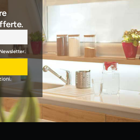
re
fferte.
 Newsletter.
ioni.