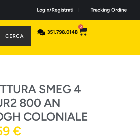
Login/Registrati
Tracking Ordine
0
351.798.0148
CERCA
TTURA SMEG 4
R2 800 AN
OGH COLONIALE
59
€