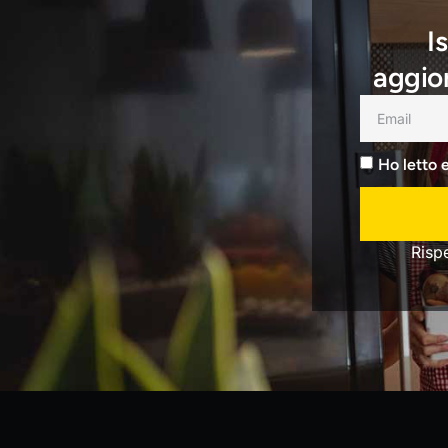
I
aggior
Ho letto 
Risp