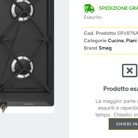
SPEDIZIONE GRA
Esaurito
Cod. Prodotto
SRV876
Categorie
Cucina
,
Piani
Brand
Smeg
Prodotto es
La maggior parte d
esauriti è reperib
tempo. Chiedici in
CHIEDI I