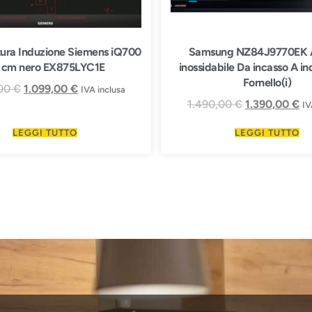
tura Induzione Siemens iQ700
Samsung NZ84J9770EK A
 cm nero EX875LYC1E
inossidabile Da incasso A i
Fornello(i)
,00
€
1.099,00
€
IVA inclusa
1.490,00
€
1.390,00
€
IV
LEGGI TUTTO
LEGGI TUTTO