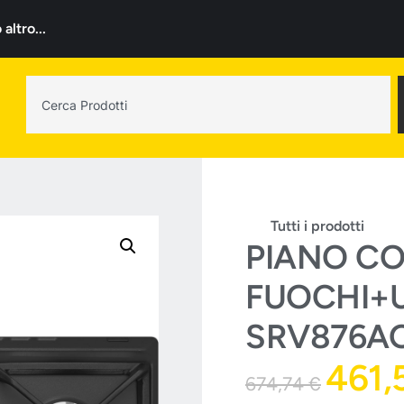
ltro...
Tutti i prodotti
PIANO CO
FUOCHI+U
SRV876A
461,
674,74
€