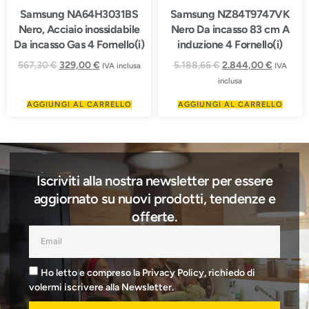
Samsung NA64H3031BS
Samsung NZ84T9747VK
Nero, Acciaio inossidabile
Nero Da incasso 83 cm A
Da incasso Gas 4 Fornello(i)
induzione 4 Fornello(i)
567,30
€
329,00
€
5.188,66
€
2.844,00
€
IVA inclusa
IVA
inclusa
AGGIUNGI AL CARRELLO
AGGIUNGI AL CARRELLO
Iscriviti alla nostra newsletter per essere
aggiornato su nuovi prodotti, tendenze e
offerte.
Ho letto e compreso la Privacy Policy, richiedo di
volermi iscrivere alla Newsletter.