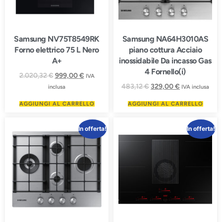
Samsung NV75T8549RK
Samsung NA64H3010AS
Forno elettrico 75 L Nero
piano cottura Acciaio
A+
inossidabile Da incasso Gas
4 Fornello(i)
2.020,32
€
999,00
€
IVA
483,12
€
329,00
€
inclusa
IVA inclusa
AGGIUNGI AL CARRELLO
AGGIUNGI AL CARRELLO
In offerta!
In offerta!