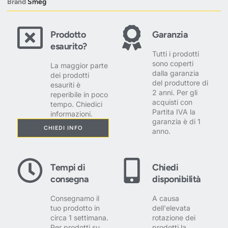
Brand
Smeg
Prodotto
Garanzia
esaurito?
Tutti i prodotti
sono coperti
La maggior parte
dalla garanzia
dei prodotti
del produttore di
esauriti è
2 anni. Per gli
reperibile in poco
acquisti con
tempo. Chiedici
Partita IVA la
informazioni.
garanzia è di 1
CHIEDI INFO
anno.
Tempi di
Chiedi
consegna
disponibilità
Consegnamo il
A causa
tuo prodotto in
dell'elevata
circa 1 settimana.
rotazione dei
Per prodotti su
prodotti la