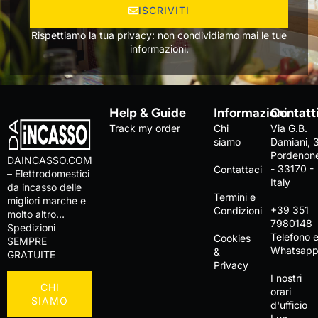
ISCRIVITI
Rispettiamo la tua privacy: non condividiamo mai le tue
informazioni.
Help & Guide
Informazioni
Contatt
Track my order
Chi
Via G.B.
siamo
Damiani, 
Pordenon
DAINCASSO.COM
- 33170 -
Contattaci
– Elettrodomestici
Italy
da incasso delle
Termini e
migliori marche e
+39 351
Condizioni
molto altro…
7980148
Spedizioni
Telefono 
Cookies
SEMPRE
Whatsap
&
GRATUITE
Privacy
I nostri
CHI
orari
SIAMO
d'ufficio