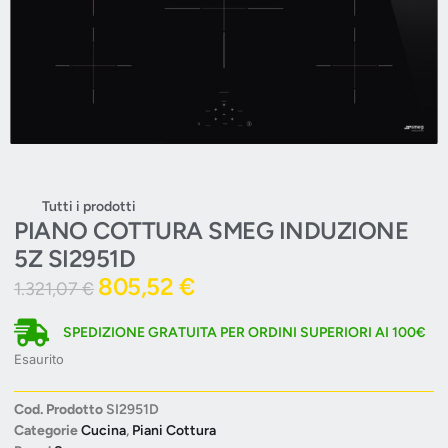
Tutti i prodotti
PIANO COTTURA SMEG INDUZIONE
5Z SI2951D
805,52
€
1.321,07
€
SPEDIZIONE GRATUITA PER ORDINI SUPERIORI AI 100€
Esaurito
Cod. Prodotto
SI2951D
Categorie
Cucina
,
Piani Cottura