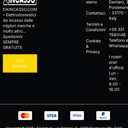
siamo
Damiani, 
Pordenon
DAINCASSO.COM
- 33170 -
Contattaci
– Elettrodomestici
Italy
da incasso delle
Termini e
migliori marche e
+39 351
Condizioni
molto altro…
7980148
Spedizioni
Telefono 
Cookies
SEMPRE
Whatsap
&
GRATUITE
Privacy
I nostri
CHI
orari
SIAMO
d'ufficio
Lun -
Ven,
9.00 -
18.00
Copyright © 2026 – Emalab srl - via Damiani, 3 - 33170 Pordenone PN - P.IVA