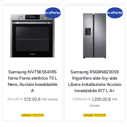
In offerta!
In offerta!
Samsung NV75K5541RS
Samsung RS68N8230S9
forno Forno elettrico 75 L
frigorifero side-by-side
Nero, Acciaio inossidabile
Libera installazione Acciaio
A
inossidabile 617 L A+
913,00
€
579,00
€
1.999,00
€
1.399,00
€
IVA inclusa
IVA
inclusa
LEGGI TUTTO
LEGGI TUTTO