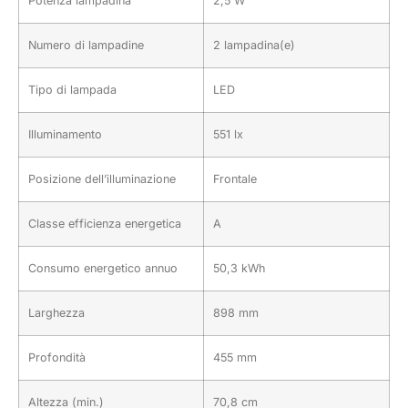
Potenza lampadina
2,5 W
Numero di lampadine
2 lampadina(e)
Tipo di lampada
LED
Illuminamento
551 lx
Posizione dell’illuminazione
Frontale
Classe efficienza energetica
A
Consumo energetico annuo
50,3 kWh
Larghezza
898 mm
Profondità
455 mm
Altezza (min.)
70,8 cm