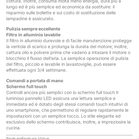
cottura. Inoltre, consuma molta meno energia, dura più a
lungo ed è più semplice ed economica da sostituire: il
risparmio sulle bollette e sul costo di sostituzione delle
lampadine è assicurato.
Pulizia sempre eccellente
Filtro in alluminio lavabile
Il filtro in alluminio durevole e di facile manutenzione protegge
la ventola di scarico e prolunga la durata del motore; inoltre,
cattura olio e polvere prima che vadano a intasare il motore o
blocchino il flusso dell’aria. La semplice operazione di pulizia
del filtro, piccolo e lavabile in lavastoviglie, può essere
effettuata ogni 3/4 settimane.
Comandi a portata di mano
Schermo full touch
Controlli ancora più semplici con lo schermo full touch Il
luminoso pannello LED assicura una lettura semplice e
immediata ed è dotato degli stessi comandi touch intuitivi di
uno smartphone, che permettono di regolare rapidamente le
impostazioni con un semplice tocco. Lo stile elegante ed
esclusivo dello schermo contribuisce, inoltre, a impreziosire la
cucina.
FeatureFeature Value