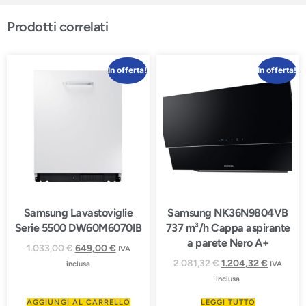
Prodotti correlati
In offerta!
In offerta!
Samsung Lavastoviglie
Samsung NK36N9804VB
Serie 5500 DW60M6070IB
737 m³/h Cappa aspirante
a parete Nero A+
1.033,00
€
649,00
€
IVA
2.081,32
€
1.204,32
€
inclusa
IVA
inclusa
AGGIUNGI AL CARRELLO
LEGGI TUTTO