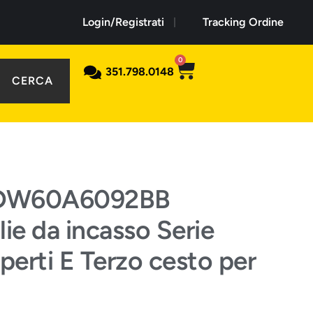
Login/Registrati
Tracking Ordine
0
351.798.0148
CERCA
 DW60A6092BB
lie da incasso Serie
erti E Terzo cesto per