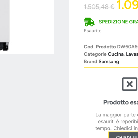
1.0
1.505,48
€
SPEDIZIONE GRA
Esaurito
Cod. Prodotto
DW60A6
Categorie
Cucina
,
Lavas
Brand
Samsung
Prodotto es
La maggior parte d
esauriti è reperib
tempo. Chiedici in
CHIEDI I