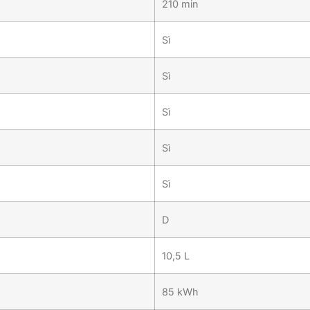
210 min
Sì
Sì
Sì
Sì
Sì
D
10,5 L
85 kWh