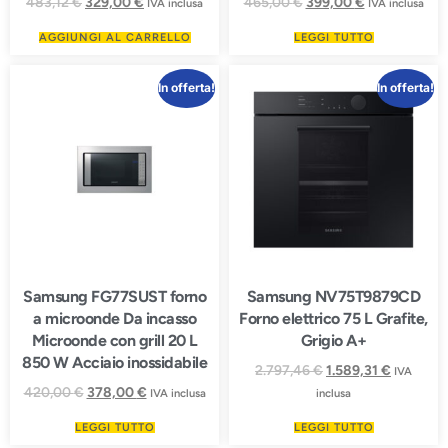
483,12
€
329,00
€
465,00
€
399,00
€
IVA inclusa
IVA inclusa
AGGIUNGI AL CARRELLO
LEGGI TUTTO
In offerta!
In offerta!
Samsung FG77SUST forno
Samsung NV75T9879CD
a microonde Da incasso
Forno elettrico 75 L Grafite,
Microonde con grill 20 L
Grigio A+
850 W Acciaio inossidabile
2.797,46
€
1.589,31
€
IVA
420,00
€
378,00
€
IVA inclusa
inclusa
LEGGI TUTTO
LEGGI TUTTO