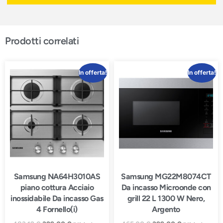
Prodotti correlati
In offerta!
In offerta!
Samsung NA64H3010AS
Samsung MG22M8074CT
piano cottura Acciaio
Da incasso Microonde con
inossidabile Da incasso Gas
grill 22 L 1300 W Nero,
4 Fornello(i)
Argento