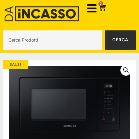
0
CERCA
SALE!