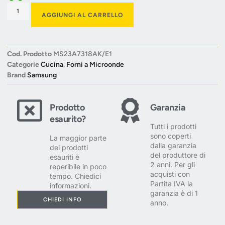
AGGIUNGI AL CARRELLO
Cod. Prodotto
MS23A7318AK/E1
Categorie
Cucina
,
Forni a Microonde
Brand
Samsung
Prodotto
Garanzia
esaurito?
Tutti i prodotti
sono coperti
La maggior parte
dalla garanzia
dei prodotti
del produttore di
esauriti è
2 anni. Per gli
reperibile in poco
acquisti con
tempo. Chiedici
Partita IVA la
informazioni.
garanzia è di 1
CHIEDI INFO
anno.