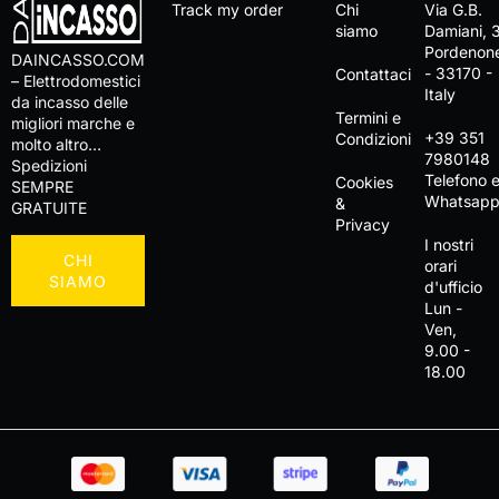
Track my order
Chi
Via G.B.
siamo
Damiani, 
Pordenon
DAINCASSO.COM
- 33170 -
Contattaci
– Elettrodomestici
Italy
da incasso delle
Termini e
migliori marche e
+39 351
Condizioni
molto altro…
7980148
Spedizioni
Telefono 
Cookies
SEMPRE
Whatsap
&
GRATUITE
Privacy
I nostri
CHI
orari
SIAMO
d'ufficio
Lun -
Ven,
9.00 -
18.00