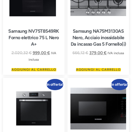
Samsung NV75T8549RK
Samsung NA75M3130AS
Forno elettrico 75 L Nero
Nero, Acciaio inossidabile
A+
Da incasso Gas 5 Fornello(i)
2.020,32
€
999,00
€
666,12
€
379,00
€
IVA
IVA inclusa
inclusa
AGGIUNGI AL CARRELLO
AGGIUNGI AL CARRELLO
In offerta!
In offerta!