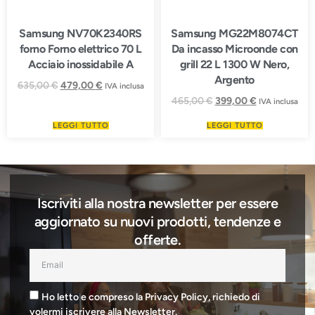
Samsung NV70K2340RS
Samsung MG22M8074CT
forno Forno elettrico 70 L
Da incasso Microonde con
Acciaio inossidabile A
grill 22 L 1300 W Nero,
Argento
635,00
€
479,00
€
IVA inclusa
465,00
€
399,00
€
IVA inclusa
LEGGI TUTTO
LEGGI TUTTO
Iscriviti alla nostra newsletter per essere
aggiornato su nuovi prodotti, tendenze e
offerte.
Ho letto e compreso la Privacy Policy, richiedo di
volermi iscrivere alla Newsletter.