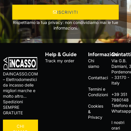
ISCRIVITI
Rispettiamo la tua privacy: non condividiamo mai le tue
informazioni.
Help & Guide
Informazioni
Contatt
Track my order
Chi
Via G.B.
siamo
Damiani, 
Pordenon
DAINCASSO.COM
- 33170 -
Contattaci
– Elettrodomestici
Italy
da incasso delle
Termini e
migliori marche e
+39 351
Condizioni
molto altro…
7980148
Spedizioni
Telefono 
Cookies
SEMPRE
Whatsap
&
GRATUITE
Privacy
I nostri
CHI
orari