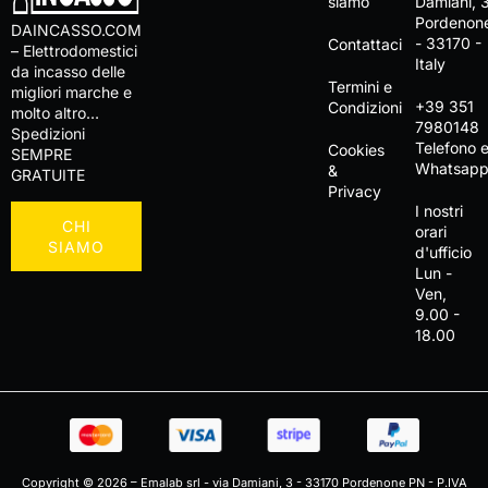
siamo
Damiani, 
Pordenon
DAINCASSO.COM
- 33170 -
Contattaci
– Elettrodomestici
Italy
da incasso delle
Termini e
migliori marche e
+39 351
Condizioni
molto altro…
7980148
Spedizioni
Telefono 
Cookies
SEMPRE
Whatsap
&
GRATUITE
Privacy
I nostri
CHI
orari
SIAMO
d'ufficio
Lun -
Ven,
9.00 -
18.00
Copyright © 2026 – Emalab srl - via Damiani, 3 - 33170 Pordenone PN - P.IVA