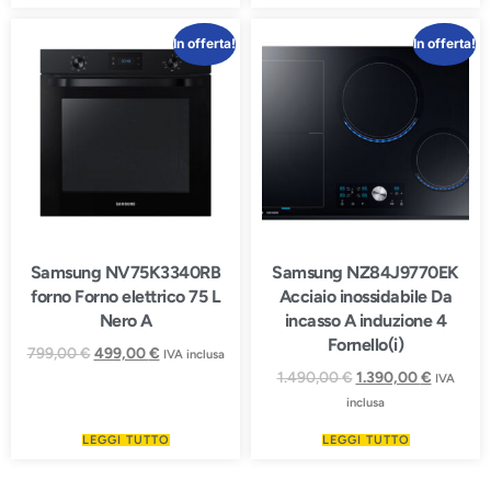
In offerta!
In offerta!
Samsung NV75K3340RB
Samsung NZ84J9770EK
forno Forno elettrico 75 L
Acciaio inossidabile Da
Nero A
incasso A induzione 4
Fornello(i)
799,00
€
499,00
€
IVA inclusa
1.490,00
€
1.390,00
€
IVA
inclusa
LEGGI TUTTO
LEGGI TUTTO