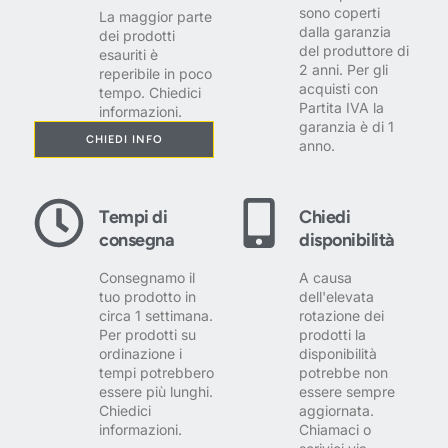
sono coperti
La maggior parte
dalla garanzia
dei prodotti
del produttore di
esauriti è
2 anni. Per gli
reperibile in poco
acquisti con
tempo. Chiedici
Partita IVA la
informazioni.
garanzia è di 1
CHIEDI INFO
anno.
Tempi di
Chiedi
consegna
disponibilità
Consegnamo il
A causa
tuo prodotto in
dell'elevata
circa 1 settimana.
rotazione dei
Per prodotti su
prodotti la
ordinazione i
disponibilità
tempi potrebbero
potrebbe non
essere più lunghi.
essere sempre
Chiedici
aggiornata.
informazioni.
Chiamaci o