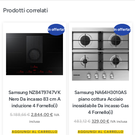
Prodotti correlati
In offerta!
In offerta!
Samsung NZ84T9747VK
Samsung NA64H3010AS
Nero Da incasso 83 cm A
piano cottura Acciaio
induzione 4 Fornello(i)
inossidabile Da incasso Gas
4 Fornello(i)
5.188,66
€
2.844,00
€
IVA
483,12
€
329,00
€
inclusa
IVA inclusa
AGGIUNGI AL CARRELLO
AGGIUNGI AL CARRELLO